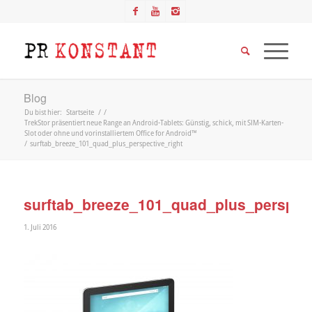
Blog
Du bist hier:
Startseite
/
/
TrekStor präsentiert neue Range an Android-Tablets: Günstig, schick, mit SIM-Karten-
Slot oder ohne und vorinstalliertem Office for Android™
/
surftab_breeze_101_quad_plus_perspective_right
surftab_breeze_101_quad_plus_perspect
1. Juli 2016