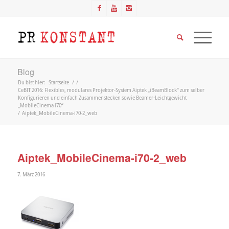
Blog
Du bist hier:
Startseite
/
/
CeBIT 2016: Flexibles, modulares Projektor-System Aiptek „iBeamBlock“ zum selber
Konfigurieren und einfach Zusammenstecken sowie Beamer-Leichtgewicht
„MobileCinema i70“
/
Aiptek_MobileCinema-i70-2_web
Aiptek_MobileCinema-i70-2_web
7. März 2016