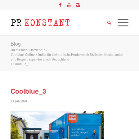
Blog
Du bist hier:
Startseite
/
/
Coolblue, Online-Händler für elektronische Produkte mit Sitz in den Niederlanden
und Belgien, expandiert nach Deutschland
/
Coolblue_3
Coolblue_3
13. Juli 2020