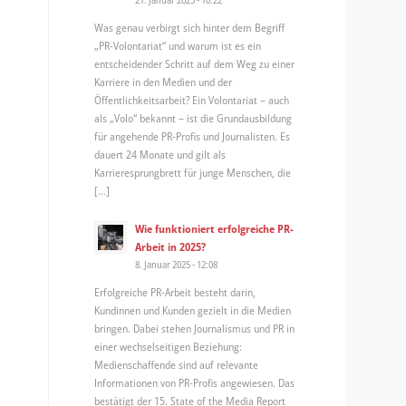
Was genau verbirgt sich hinter dem Begriff
„PR-Volontariat“ und warum ist es ein
entscheidender Schritt auf dem Weg zu einer
Karriere in den Medien und der
Öffentlichkeitsarbeit? Ein Volontariat – auch
als „Volo“ bekannt – ist die Grundausbildung
für angehende PR-Profis und Journalisten. Es
dauert 24 Monate und gilt als
Karrieresprungbrett für junge Menschen, die
[…]
Wie funktioniert erfolgreiche PR-
Arbeit in 2025?
8. Januar 2025 - 12:08
Erfolgreiche PR-Arbeit besteht darin,
Kundinnen und Kunden gezielt in die Medien
bringen. Dabei stehen Journalismus und PR in
einer wechselseitigen Beziehung:
Medienschaffende sind auf relevante
Informationen von PR-Profis angewiesen. Das
bestätigt der 15. State of the Media Report