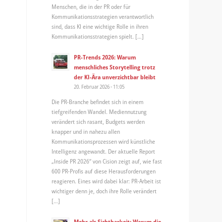
Menschen, die in der PR oder für
Kommunikationsstrategien verantwortlich
sind, dass KI eine wichtige Rolle in ihren
Kommunikationsstrategien spielt. […]
PR-Trends 2026: Warum
menschliches Storytelling trotz
der KI-Ära unverzichtbar bleibt
20. Februar 2026 - 11:05
Die PR-Branche befindet sich in einem
tiefgreifenden Wandel. Mediennutzung
verändert sich rasant, Budgets werden
knapper und in nahezu allen
Kommunikationsprozessen wird künstliche
Intelligenz angewandt. Der aktuelle Report
„Inside PR 2026“ von Cision zeigt auf, wie fast
600 PR-Profis auf diese Herausforderungen
reagieren. Eines wird dabei klar: PR-Arbeit ist
wichtiger denn je, doch ihre Rolle verändert
[…]
Mehr als Sichtbarkeit: Warum die