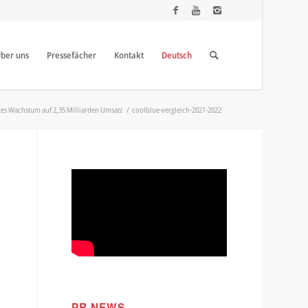
ber uns
Pressefächer
Kontakt
Deutsch
htes Wachstum auf 2,35 Milliarden Umsatz
/
coolblue-vergleich-2021-2022
PR NEWS