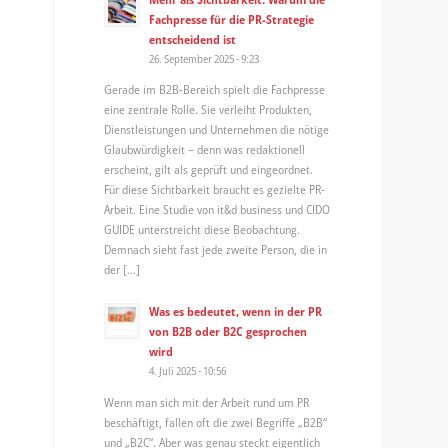
Fachpresse für die PR-Strategie
entscheidend ist
26. September 2025 - 9:23
Gerade im B2B-Bereich spielt die Fachpresse
eine zentrale Rolle. Sie verleiht Produkten,
Dienstleistungen und Unternehmen die nötige
Glaubwürdigkeit – denn was redaktionell
erscheint, gilt als geprüft und eingeordnet.
Für diese Sichtbarkeit braucht es gezielte PR-
Arbeit. Eine Studie von it&d business und CIDO
GUIDE unterstreicht diese Beobachtung.
Demnach sieht fast jede zweite Person, die in
der […]
Was es bedeutet, wenn in der PR
von B2B oder B2C gesprochen
wird
4. Juli 2025 - 10:56
Wenn man sich mit der Arbeit rund um PR
beschäftigt, fallen oft die zwei Begriffe „B2B“
und „B2C“. Aber was genau steckt eigentlich