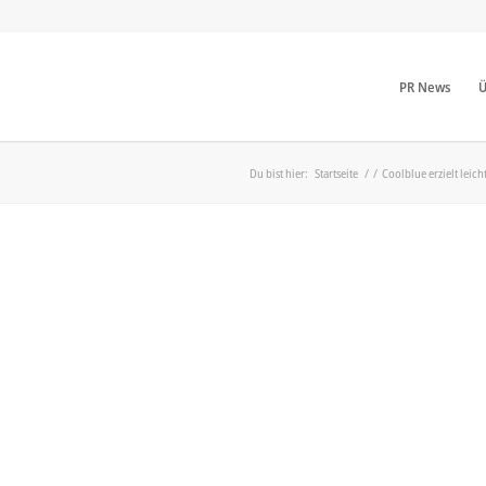
PR News
Ü
Du bist hier:
Startseite
/
/
Coolblue erzielt leic