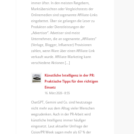
immer öfter. In den meisten Ratgebern,
Marktübersichten oder Vergleichstests der
Onlinemedien sind sogenannte Affiliate-Links
eingebettet. Über sie gelangen die Leser zu
Produkten oder Dienstleistungen der
„Advertiser“. Advetiser sind meist
Unternehmen, die an sogenannte „Affiliates“
(Verlage, Blogger, Influencer) Provisionen
zahlen, wenn Ware über einen Affiliate-Link
verkauft wurde. Affiliate-Marketing kann
verschiedene Aktionen […]
Künstliche Intelligenz in der PR:
Praktische Tipps für den richtigen
Einsatz
16. März 2026 - 8:55
ChatGPT, Gemini und Co. sind heutzutage
nicht mehr aus dem Alltag vieler Menschen
wegzudenken. Auch in der PR-Arbeit wird
künstliche Intelligenz immer häufiger
eingesetzt. Laut aktueller Umfrage der
Cision/PR Week sagen mehr als 67 % der