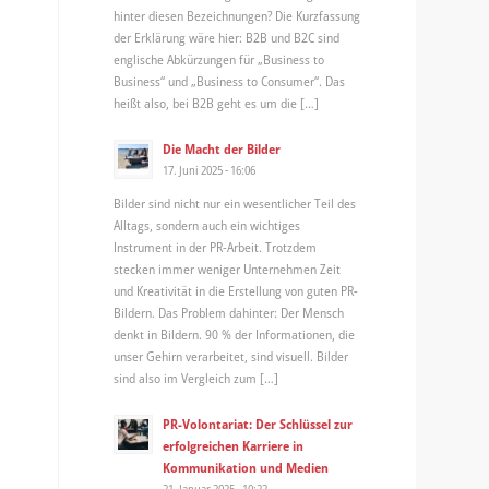
hinter diesen Bezeichnungen? Die Kurzfassung
der Erklärung wäre hier: B2B und B2C sind
englische Abkürzungen für „Business to
Business“ und „Business to Consumer“. Das
heißt also, bei B2B geht es um die […]
Die Macht der Bilder
17. Juni 2025 - 16:06
Bilder sind nicht nur ein wesentlicher Teil des
Alltags, sondern auch ein wichtiges
Instrument in der PR-Arbeit. Trotzdem
stecken immer weniger Unternehmen Zeit
und Kreativität in die Erstellung von guten PR-
Bildern. Das Problem dahinter: Der Mensch
denkt in Bildern. 90 % der Informationen, die
unser Gehirn verarbeitet, sind visuell. Bilder
sind also im Vergleich zum […]
PR-Volontariat: Der Schlüssel zur
erfolgreichen Karriere in
Kommunikation und Medien
21. Januar 2025 - 10:22