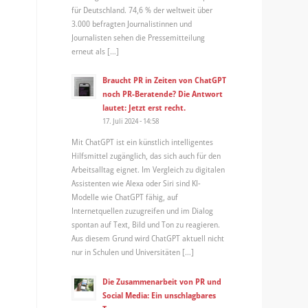
für Deutschland. 74,6 % der weltweit über
3.000 befragten Journalistinnen und
Journalisten sehen die Pressemitteilung
erneut als […]
Braucht PR in Zeiten von ChatGPT
noch PR-Beratende? Die Antwort
lautet: Jetzt erst recht.
17. Juli 2024 - 14:58
Mit ChatGPT ist ein künstlich intelligentes
Hilfsmittel zugänglich, das sich auch für den
Arbeitsalltag eignet. Im Vergleich zu digitalen
Assistenten wie Alexa oder Siri sind KI-
Modelle wie ChatGPT fähig, auf
Internetquellen zuzugreifen und im Dialog
spontan auf Text, Bild und Ton zu reagieren.
Aus diesem Grund wird ChatGPT aktuell nicht
nur in Schulen und Universitäten […]
Die Zusammenarbeit von PR und
Social Media: Ein unschlagbares