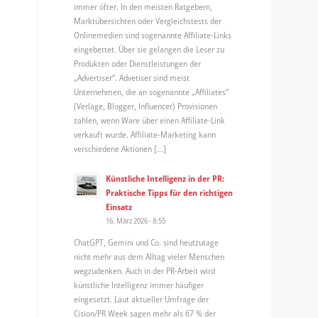
immer öfter. In den meisten Ratgebern,
Marktübersichten oder Vergleichstests der
Onlinemedien sind sogenannte Affiliate-Links
eingebettet. Über sie gelangen die Leser zu
Produkten oder Dienstleistungen der
„Advertiser“. Advetiser sind meist
Unternehmen, die an sogenannte „Affiliates“
(Verlage, Blogger, Influencer) Provisionen
zahlen, wenn Ware über einen Affiliate-Link
verkauft wurde. Affiliate-Marketing kann
verschiedene Aktionen […]
Künstliche Intelligenz in der PR:
Praktische Tipps für den richtigen
Einsatz
16. März 2026 - 8:55
ChatGPT, Gemini und Co. sind heutzutage
nicht mehr aus dem Alltag vieler Menschen
wegzudenken. Auch in der PR-Arbeit wird
künstliche Intelligenz immer häufiger
eingesetzt. Laut aktueller Umfrage der
Cision/PR Week sagen mehr als 67 % der