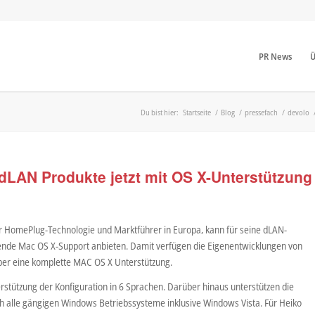
PR News
Ü
Du bist hier:
Startseite
/
Blog
/
pressefach
/
devolo
dLAN Produkte jetzt mit OS X-Unterstützung
er HomePlug-Technologie und Marktführer in Europa, kann für seine dLAN-
ende Mac OS X-Support anbieten. Damit verfügen die Eigenentwicklungen von
ber eine komplette MAC OS X Unterstützung.
tützung der Konfiguration in 6 Sprachen. Darüber hinaus unterstützen die
h alle gängigen Windows Betriebssysteme inklusive Windows Vista. Für Heiko