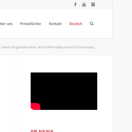
ber uns
Pressefächer
Kontakt
Deutsch
/
devolo AG goes Macintosh: alle dLAN Produkte jetzt mit OS X-Unterstütz...
PR NEWS