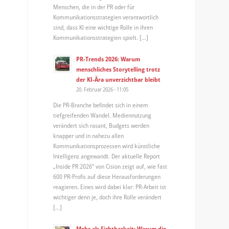
Menschen, die in der PR oder für
Kommunikationsstrategien verantwortlich
sind, dass KI eine wichtige Rolle in ihren
Kommunikationsstrategien spielt. […]
PR-Trends 2026: Warum
menschliches Storytelling trotz
der KI-Ära unverzichtbar bleibt
20. Februar 2026 - 11:05
Die PR-Branche befindet sich in einem
tiefgreifenden Wandel. Mediennutzung
verändert sich rasant, Budgets werden
knapper und in nahezu allen
Kommunikationsprozessen wird künstliche
Intelligenz angewandt. Der aktuelle Report
„Inside PR 2026“ von Cision zeigt auf, wie fast
600 PR-Profis auf diese Herausforderungen
reagieren. Eines wird dabei klar: PR-Arbeit ist
wichtiger denn je, doch ihre Rolle verändert
[…]
Mehr als Sichtbarkeit: Warum die