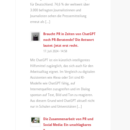
für Deutschland. 74,6 % der weltweit über
3.000 befragten Journalistinnen und
Journalisten sehen die Pressemitteilung
erneut als […]
Braucht PR in Zeiten von ChatGPT
noch PR-Beratende? Die Antwort
lautet: Jetzt erst recht.
17. Juli 2024 - 14:58
Mit ChatGPT ist ein künstlich intelligentes
Hilfsmittel zugänglich, das sich auch für den
Arbeitsalltag eignet. Im Vergleich zu digitalen
Assistenten wie Alexa oder Siri sind KI-
Modelle wie ChatGPT fähig, auf
Internetquellen zuzugreifen und im Dialog
spontan auf Text, Bild und Ton zu reagieren.
Aus diesem Grund wird ChatGPT aktuell nicht
nur in Schulen und Universitäten […]
Die Zusammenarbeit von PR und
Social Media: Ein unschlagbares