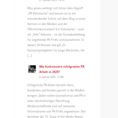
Was genau verbirgt sich hinter dem Begriff
„PR-Volontariat“ und warum ist es ein
entscheidender Schritt auf dem Weg zu einer
Karriere in den Medien und der
Öffentlichkeitsarbeit? Ein Volontariat – auch
als „Volo“ bekannt – ist die Grundausbildung
für angehende PR-Profis und Journalisten. Es
dauert 24 Monate und gilt als
Karrieresprungbrett für junge Menschen, die
[…]
Wie funktioniert erfolgreiche PR-
Arbeit in 2025?
8. Januar 2025 - 12:08
Erfolgreiche PR-Arbeit besteht darin,
Kundinnen und Kunden gezielt in die Medien
bringen. Dabei stehen Journalismus und PR in
einer wechselseitigen Beziehung:
Medienschaffende sind auf relevante
Informationen von PR-Profis angewiesen. Das
bestätigt der 15. State of the Media Report