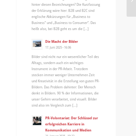
ex
hinter diesen Bezeichnungen? Die Kurzfassung
der Erklärung wäre hier: B2B und B2C sind
englische Abkürzungen für „Business to
Business“ und „Business to Consumer“. Das
heißt also, bei B2B geht es um die […]
Die Macht der Bilder
17. Juni 2025 - 16:06
Bilder sind nicht nur ein wesentlicher Teil des
Alltags, sondern auch ein wichtiges
Instrument in der PR-Arbeit. Trotzdem
stecken immer weniger Unternehmen Zeit
und Kreativität in die Erstellung von guten PR-
Bildern. Das Problem dahinter: Der Mensch
denkt in Bildern. 90 % der Informationen, die
unser Gehirn verarbeitet, sind visuell. Bilder
sind also im Vergleich zum […]
PR-Volontariat: Der Schlüssel zur
erfolgreichen Karriere in
Kommunikation und Medien
21. Januar 2025 - 10:22