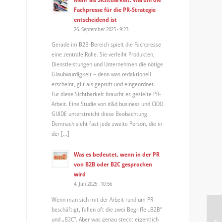
Fachpresse für die PR-Strategie
entscheidend ist
26. September 2025 - 9:23
Gerade im B2B-Bereich spielt die Fachpresse
eine zentrale Rolle. Sie verleiht Produkten,
Dienstleistungen und Unternehmen die nötige
Glaubwürdigkeit – denn was redaktionell
erscheint, gilt als geprüft und eingeordnet.
Für diese Sichtbarkeit braucht es gezielte PR-
Arbeit. Eine Studie von it&d business und CIDO
GUIDE unterstreicht diese Beobachtung.
Demnach sieht fast jede zweite Person, die in
der […]
Was es bedeutet, wenn in der PR
von B2B oder B2C gesprochen
wird
4. Juli 2025 - 10:56
Wenn man sich mit der Arbeit rund um PR
beschäftigt, fallen oft die zwei Begriffe „B2B“
Pr
und „B2C“. Aber was genau steckt eigentlich