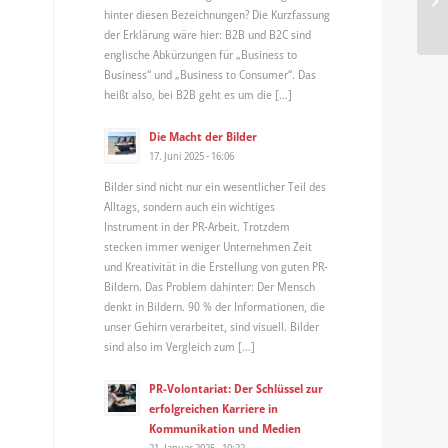
hinter diesen Bezeichnungen? Die Kurzfassung
der
der Erklärung wäre hier: B2B und B2C sind
englische Abkürzungen für „Business to
Business“ und „Business to Consumer“. Das
heißt also, bei B2B geht es um die […]
Die Macht der Bilder
17. Juni 2025 - 16:06
Bilder sind nicht nur ein wesentlicher Teil des
Alltags, sondern auch ein wichtiges
Instrument in der PR-Arbeit. Trotzdem
stecken immer weniger Unternehmen Zeit
und Kreativität in die Erstellung von guten PR-
Bildern. Das Problem dahinter: Der Mensch
denkt in Bildern. 90 % der Informationen, die
unser Gehirn verarbeitet, sind visuell. Bilder
sind also im Vergleich zum […]
PR-Volontariat: Der Schlüssel zur
erfolgreichen Karriere in
Kommunikation und Medien
21. Januar 2025 - 10:22