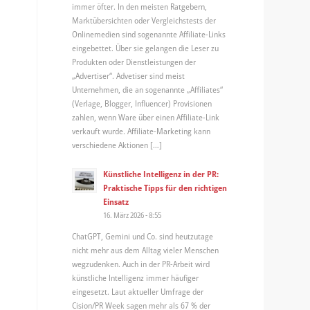
immer öfter. In den meisten Ratgebern,
Marktübersichten oder Vergleichstests der
r
Onlinemedien sind sogenannte Affiliate-Links
eingebettet. Über sie gelangen die Leser zu
Produkten oder Dienstleistungen der
„Advertiser“. Advetiser sind meist
Unternehmen, die an sogenannte „Affiliates“
(Verlage, Blogger, Influencer) Provisionen
zahlen, wenn Ware über einen Affiliate-Link
verkauft wurde. Affiliate-Marketing kann
verschiedene Aktionen […]
Künstliche Intelligenz in der PR:
Praktische Tipps für den richtigen
Einsatz
16. März 2026 - 8:55
ChatGPT, Gemini und Co. sind heutzutage
nicht mehr aus dem Alltag vieler Menschen
wegzudenken. Auch in der PR-Arbeit wird
künstliche Intelligenz immer häufiger
eingesetzt. Laut aktueller Umfrage der
Cision/PR Week sagen mehr als 67 % der