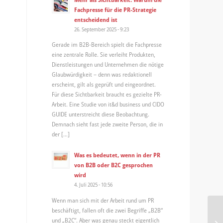
Fachpresse für die PR-Strategie
entscheidend ist
26. September 2025 - 9:23
Gerade im B2B-Bereich spielt die Fachpresse
eine zentrale Rolle. Sie verleiht Produkten,
Dienstleistungen und Unternehmen die nötige
Glaubwürdigkeit – denn was redaktionell
erscheint, gilt als geprüft und eingeordnet.
Für diese Sichtbarkeit braucht es gezielte PR-
Arbeit. Eine Studie von it&d business und CIDO
GUIDE unterstreicht diese Beobachtung.
Demnach sieht fast jede zweite Person, die in
der […]
Was es bedeutet, wenn in der PR
von B2B oder B2C gesprochen
wird
4. Juli 2025 - 10:56
Wenn man sich mit der Arbeit rund um PR
beschäftigt, fallen oft die zwei Begriffe „B2B“
Mi
und „B2C“. Aber was genau steckt eigentlich
Te