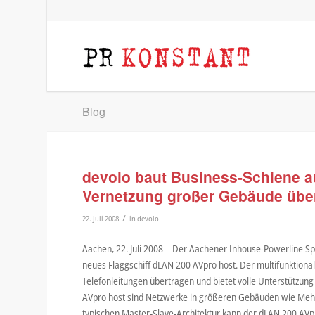
Blog
devolo baut Business-Schiene a
Vernetzung großer Gebäude übe
/
22. Juli 2008
in
devolo
Aachen, 22. Juli 2008 – Der Aachener Inhouse-Powerline Spe
neues Flaggschiff dLAN 200 AVpro host. Der multifunktion
Telefonleitungen übertragen und bietet volle Unterstützun
AVpro host sind Netzwerke in größeren Gebäuden wie Mehrf
typischen Master-Slave-Architektur kann der dLAN 200 AVpr