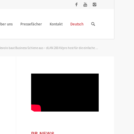
ber uns
Pressefächer
Kontakt
Deutsch
devolo baut Business-Schiene aus – dLAN 200 AVpro host für die einfache ...
n
PR NEWS