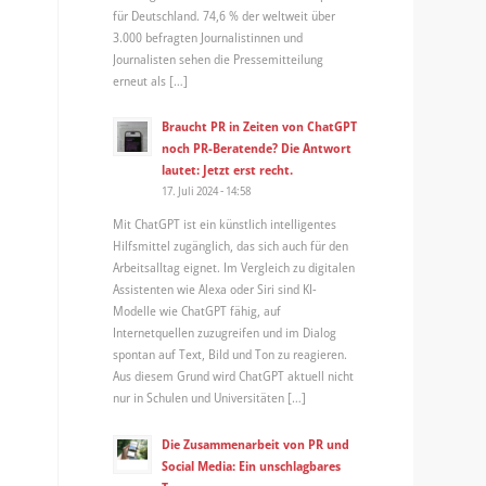
für Deutschland. 74,6 % der weltweit über
3.000 befragten Journalistinnen und
Journalisten sehen die Pressemitteilung
erneut als […]
Braucht PR in Zeiten von ChatGPT
noch PR-Beratende? Die Antwort
lautet: Jetzt erst recht.
17. Juli 2024 - 14:58
Mit ChatGPT ist ein künstlich intelligentes
Hilfsmittel zugänglich, das sich auch für den
Arbeitsalltag eignet. Im Vergleich zu digitalen
Assistenten wie Alexa oder Siri sind KI-
Modelle wie ChatGPT fähig, auf
Internetquellen zuzugreifen und im Dialog
spontan auf Text, Bild und Ton zu reagieren.
Aus diesem Grund wird ChatGPT aktuell nicht
nur in Schulen und Universitäten […]
Die Zusammenarbeit von PR und
Social Media: Ein unschlagbares