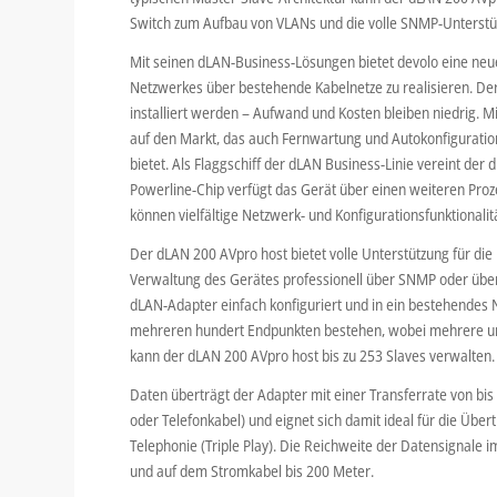
Switch zum Aufbau von VLANs und die volle SNMP-Unterstü
Mit seinen dLAN-Business-Lösungen bietet devolo eine neu
Netzwerkes über bestehende Kabelnetze zu realisieren. Der 
installiert werden – Aufwand und Kosten bleiben niedrig.
auf den Markt, das auch Fernwartung und Autokonfigurat
bietet. Als Flaggschiff der dLAN Business-Linie vereint de
Powerline-Chip verfügt das Gerät über einen weiteren Proz
können vielfältige Netzwerk- und Konfigurationsfunktionalit
Der dLAN 200 AVpro host bietet volle Unterstützung für d
Verwaltung des Gerätes professionell über SNMP oder über
dLAN-Adapter einfach konfiguriert und in ein bestehendes 
mehreren hundert Endpunkten bestehen, wobei mehrere un
kann der dLAN 200 AVpro host bis zu 253 Slaves verwalten.
Daten überträgt der Adapter mit einer Transferrate von b
oder Telefonkabel) und eignet sich damit ideal für die Übe
Telephonie (Triple Play). Die Reichweite der Datensignale i
und auf dem Stromkabel bis 200 Meter.