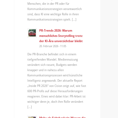
Menschen, die in der PR oder für
Kommunikationsstrategien verantwortlich
sind, dass KI eine wichtige Rolle in ihren
Kommunikationsstrategien spielt. […]
PR-Trends 2026: Warum
menschliches Storytelling trotz
der KI-Ära unverzichtbar bleibt
20. Februar 2026 - 11:05
Die PR-Branche befindet sich in einem
tiefgreifenden Wandel. Mediennutzung
verändert sich rasant, Budgets werden
knapper und in nahezu allen
Kommunikationsprozessen wird künstliche
Intelligenz angewandt. Der aktuelle Report
„Inside PR 2026“ von Cision zeigt auf, wie fast
600 PR-Profis auf diese Herausforderungen
reagieren. Eines wird dabei klar: PR-Arbeit ist
wichtiger denn je, doch ihre Rolle verändert
[…]
Mehr als Sichtbarkeit: Warum die