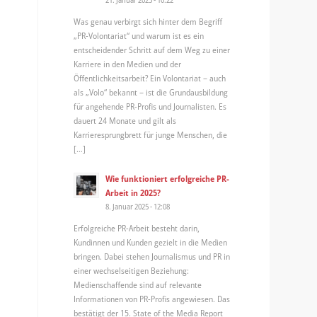
Was genau verbirgt sich hinter dem Begriff
„PR-Volontariat“ und warum ist es ein
entscheidender Schritt auf dem Weg zu einer
Karriere in den Medien und der
Öffentlichkeitsarbeit? Ein Volontariat – auch
als „Volo“ bekannt – ist die Grundausbildung
für angehende PR-Profis und Journalisten. Es
dauert 24 Monate und gilt als
Karrieresprungbrett für junge Menschen, die
[…]
Wie funktioniert erfolgreiche PR-
Arbeit in 2025?
8. Januar 2025 - 12:08
Erfolgreiche PR-Arbeit besteht darin,
Kundinnen und Kunden gezielt in die Medien
bringen. Dabei stehen Journalismus und PR in
einer wechselseitigen Beziehung:
Medienschaffende sind auf relevante
Informationen von PR-Profis angewiesen. Das
bestätigt der 15. State of the Media Report