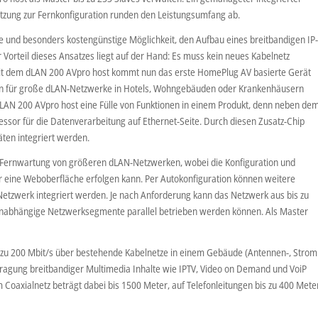
tzung zur Fernkonfiguration runden den Leistungsumfang ab.
e und besonders kostengünstige Möglichkeit, den Aufbau eines breitbandigen IP
Vorteil dieses Ansatzes liegt auf der Hand: Es muss kein neues Kabelnetz
 Mit dem dLAN 200 AVpro host kommt nun das erste HomePlug AV basierte Gerät
ion für große dLAN-Netzwerke in Hotels, Wohngebäuden oder Krankenhäusern
r dLAN 200 AVpro host eine Fülle von Funktionen in einem Produkt, denn neben de
essor für die Datenverarbeitung auf Ethernet-Seite. Durch diesen Zusatz-Chip
äten integriert werden.
ie Fernwartung von größeren dLAN-Netzwerken, wobei die Konfiguration und
 eine Weboberfläche erfolgen kann. Per Autokonfiguration können weitere
Netzwerk integriert werden. Je nach Anforderung kann das Netzwerk aus bis zu
abhängige Netzwerksegmente parallel betrieben werden können. Als Master
is zu 200 Mbit/s über bestehende Kabelnetze in einem Gebäude (Antennen-, Strom
rtragung breitbandiger Multimedia Inhalte wie IPTV, Video on Demand und VoiP
m Coaxialnetz beträgt dabei bis 1500 Meter, auf Telefonleitungen bis zu 400 Mete