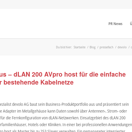
PR News
Ü
Du bist hier:
Startseite
/
Blog
/
pressefach
/
devolo
/
us – dLAN 200 AVpro host für die einfache
r bestehende Kabelnetze
zialist devolo AG baut sein Business-Produktportfolio aus und präsentiert sein
ale Adapter im Metallgehäuse kann Daten sowohl über Antennen-, Strom- oder
g für die Fernkonfiguration von dLAN-Netzwerken. Einsatzgebiet des dLAN 200
amilienhäuser, Hotels oder Kliniken. In einer bei professionellen Anwendunge
o host als Master bis zu 253 Slaves verwalten. Ein gemanageter integrierter