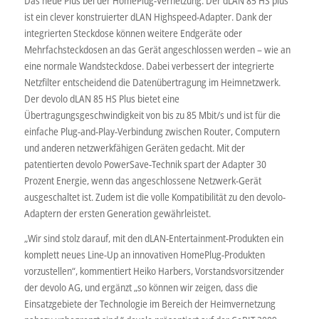
Das neue Plus bei der HomePlug-Vernetzung: Der dLAN 85 HS plus
ist ein clever konstruierter dLAN Highspeed-Adapter. Dank der
integrierten Steckdose können weitere Endgeräte oder
Mehrfachsteckdosen an das Gerät angeschlossen werden – wie an
eine normale Wandsteckdose. Dabei verbessert der integrierte
Netzfilter entscheidend die Datenübertragung im Heimnetzwerk.
Der devolo dLAN 85 HS Plus bietet eine
Übertragungsgeschwindigkeit von bis zu 85 Mbit/s und ist für die
einfache Plug-and-Play-Verbindung zwischen Router, Computern
und anderen netzwerkfähigen Geräten gedacht. Mit der
patentierten devolo PowerSave-Technik spart der Adapter 30
Prozent Energie, wenn das angeschlossene Netzwerk-Gerät
ausgeschaltet ist. Zudem ist die volle Kompatibilität zu den devolo-
Adaptern der ersten Generation gewährleistet.
„Wir sind stolz darauf, mit den dLAN-Entertainment-Produkten ein
komplett neues Line-Up an innovativen HomePlug-Produkten
vorzustellen“, kommentiert Heiko Harbers, Vorstandsvorsitzender
der devolo AG, und ergänzt „so können wir zeigen, dass die
Einsatzgebiete der Technologie im Bereich der Heimvernetzung