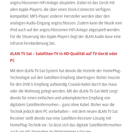
angeschlossenen HiFi-Anlage abspielen. Dabei ist das Gerät mit
allen Apple-Playern, die über einen Dock-Connector verfügen,
kompatibel. MP3-Player anderer Hersteller werden über den
analogen Audio-Eingang angeschlossen. Zudem kann die Musik vom
iPod auch auf der angeschlossenen HiFi-Anlage abgespielt werden.
Für die Steuerung des Apple-Players liegt der dLAN Audio base eine
Infrarot-Fernbedienung bei.
dLAN TV Sat – Satelliten-TV in HD-Qualität auf TV-Gerät oder
PC
Mit dem dLAN-TV-Sat-System hat devolo die Vorteile der HomePlug-
Technologie auf den Satelliten-Empfang übertragen: Bisher musste
für den DVB-S-Empfang aufwändig Coaxial-Kabel durch das Haus
oder die Wohnung gelegt werden. Mit der dLAN-TV-Sat-Welt sorgt
devolo für einen einfachen und unkomplizierten Empfang von
digitalem Satellitenfernsehen – ganz ohne Kabel. Bisher war die
Technik jedoch dem PC vorbehalten – mit dem neuen dLAN TV Sat
Receiver stellt devolo nun eine Satelliten-Receiver-Lösung mit
HomePlug-Technik vor. So lässt sich das digitale Satellitenfernsehen
auch am HD-Fernseher im Wohnzimmer schauen.