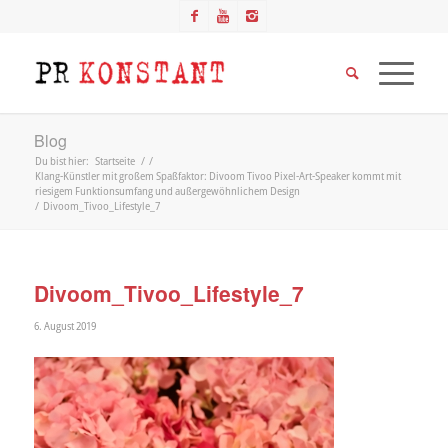
Blog
Du bist hier:
Startseite
/
/
Klang-Künstler mit großem Spaßfaktor: Divoom Tivoo Pixel-Art-Speaker kommt mit
riesigem Funktionsumfang und außergewöhnlichem Design
/
Divoom_Tivoo_Lifestyle_7
Divoom_Tivoo_Lifestyle_7
6. August 2019