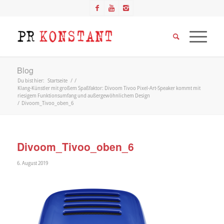
Blog
Du bist hier:
Startseite
/
/
Klang-Künstler mit großem Spaßfaktor: Divoom Tivoo Pixel-Art-Speaker kommt mit
riesigem Funktionsumfang und außergewöhnlichem Design
/
Divoom_Tivoo_oben_6
Divoom_Tivoo_oben_6
6. August 2019