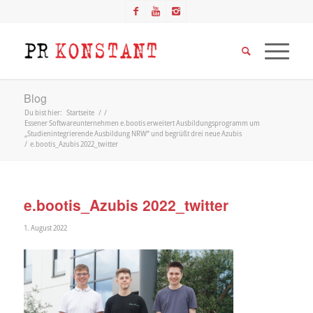
Blog
Du bist hier:
Startseite
/
/
Essener Softwareunternehmen e.bootis erweitert Ausbildungsprogramm um
„Studienintegrierende Ausbildung NRW“ und begrüßt drei neue Azubis
/
e.bootis_Azubis 2022_twitter
e.bootis_Azubis 2022_twitter
1. August 2022