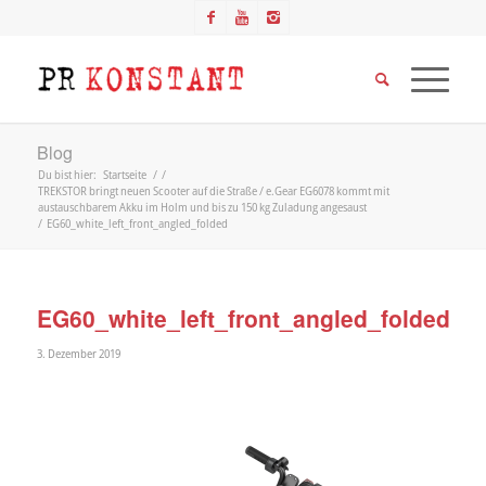
Blog
Du bist hier:
Startseite
/
/
TREKSTOR bringt neuen Scooter auf die Straße / e.Gear EG6078 kommt mit
austauschbarem Akku im Holm und bis zu 150 kg Zuladung angesaust
/
EG60_white_left_front_angled_folded
EG60_white_left_front_angled_folded
3. Dezember 2019