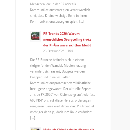
Menschen, die in der PR oder für
Kommunikationsstrategien verantwortlich
sind, dass KI eine wichtige Rolle in ihren
Kommunikationsstrategien spielt. […]
PR-Trends 2026: Warum
menschliches Storytelling trotz
der KI-Ära unverzichtbar bleibt
20. Februar 2026 - 11:05
Die PR-Branche befindet sich in einem
tiefgreifenden Wandel. Mediennutzung
verändert sich rasant, Budgets werden
knapper und in nahezu allen
Kommunikationsprozessen wird künstliche
Intelligenz angewandt. Der aktuelle Report
„Inside PR 2026“ von Cision zeigt auf, wie fast
600 PR-Profis auf diese Herausforderungen
reagieren. Eines wird dabei klar: PR-Arbeit ist
wichtiger denn je, doch ihre Rolle verändert
[…]
Mehr als Sichtbarkeit: Warum die