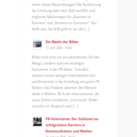
hinter diesen Bezeichnungen? Die Kurzfassung
der Erklärung wäre hier: B2B und B2C sind
englische Abkürzungen für „Business to
Business“ und „Business to Consumer“. Das
heißt also, bei B2B geht es um die […]
Die Macht der Bilder
17. Juni 2025 - 16:06
Bilder sind nicht nur ein wesentlicher Teil des
Alltags, sondern auch ein wichtiges
Instrument in der PR-Arbeit. Trotzdem
stecken immer weniger Unternehmen Zeit
und Kreativität in die Erstellung von guten PR-
Bildern. Das Problem dahinter: Der Mensch
denkt in Bildern. 90 % der Informationen, die
unser Gehirn verarbeitet, sind visuell. Bilder
sind also im Vergleich zum […]
PR-Volontariat: Der Schlüssel zur
erfolgreichen Karriere in
Kommunikation und Medien
21. Januar 2025 - 10:22