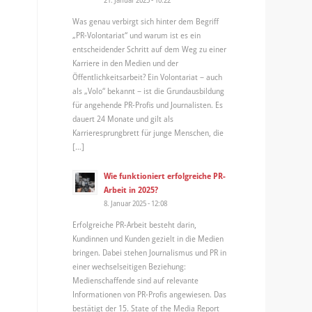
Was genau verbirgt sich hinter dem Begriff
„PR-Volontariat“ und warum ist es ein
entscheidender Schritt auf dem Weg zu einer
Karriere in den Medien und der
Öffentlichkeitsarbeit? Ein Volontariat – auch
als „Volo“ bekannt – ist die Grundausbildung
für angehende PR-Profis und Journalisten. Es
dauert 24 Monate und gilt als
Karrieresprungbrett für junge Menschen, die
[…]
Wie funktioniert erfolgreiche PR-
Arbeit in 2025?
8. Januar 2025 - 12:08
Erfolgreiche PR-Arbeit besteht darin,
Kundinnen und Kunden gezielt in die Medien
bringen. Dabei stehen Journalismus und PR in
einer wechselseitigen Beziehung:
Medienschaffende sind auf relevante
Informationen von PR-Profis angewiesen. Das
bestätigt der 15. State of the Media Report