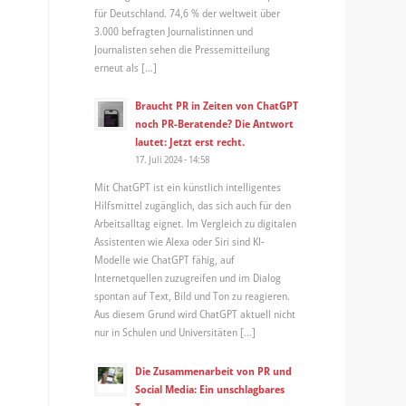
für Deutschland. 74,6 % der weltweit über
3.000 befragten Journalistinnen und
Journalisten sehen die Pressemitteilung
erneut als […]
Braucht PR in Zeiten von ChatGPT
noch PR-Beratende? Die Antwort
lautet: Jetzt erst recht.
17. Juli 2024 - 14:58
Mit ChatGPT ist ein künstlich intelligentes
Hilfsmittel zugänglich, das sich auch für den
Arbeitsalltag eignet. Im Vergleich zu digitalen
Assistenten wie Alexa oder Siri sind KI-
Modelle wie ChatGPT fähig, auf
Internetquellen zuzugreifen und im Dialog
spontan auf Text, Bild und Ton zu reagieren.
Aus diesem Grund wird ChatGPT aktuell nicht
nur in Schulen und Universitäten […]
Die Zusammenarbeit von PR und
Social Media: Ein unschlagbares