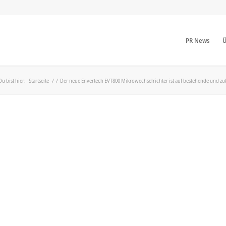
PR News
Ü
Du bist hier:
Startseite
/
/
Der neue Envertech EVT800 Mikrowechselrichter ist auf bestehende und zuk