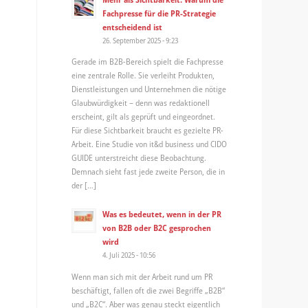
Fachpresse für die PR-Strategie
entscheidend ist
26. September 2025 - 9:23
Gerade im B2B-Bereich spielt die Fachpresse
eine zentrale Rolle. Sie verleiht Produkten,
Dienstleistungen und Unternehmen die nötige
Glaubwürdigkeit – denn was redaktionell
erscheint, gilt als geprüft und eingeordnet.
Für diese Sichtbarkeit braucht es gezielte PR-
Arbeit. Eine Studie von it&d business und CIDO
GUIDE unterstreicht diese Beobachtung.
Demnach sieht fast jede zweite Person, die in
der […]
Was es bedeutet, wenn in der PR
von B2B oder B2C gesprochen
wird
4. Juli 2025 - 10:56
Wenn man sich mit der Arbeit rund um PR
beschäftigt, fallen oft die zwei Begriffe „B2B“
und „B2C“. Aber was genau steckt eigentlich