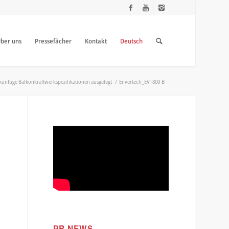
ber uns
Pressefächer
Kontakt
Deutsch
ünftige Balkonkraftwerkspezifikationen ausgelegt
/
Envertech_EVT800-B
PR NEWS