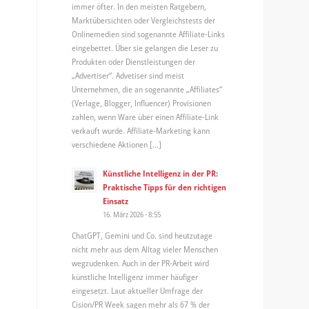
immer öfter. In den meisten Ratgebern,
Marktübersichten oder Vergleichstests der
Onlinemedien sind sogenannte Affiliate-Links
eingebettet. Über sie gelangen die Leser zu
Produkten oder Dienstleistungen der
„Advertiser“. Advetiser sind meist
Unternehmen, die an sogenannte „Affiliates“
(Verlage, Blogger, Influencer) Provisionen
zahlen, wenn Ware über einen Affiliate-Link
verkauft wurde. Affiliate-Marketing kann
verschiedene Aktionen […]
Künstliche Intelligenz in der PR:
Praktische Tipps für den richtigen
Einsatz
16. März 2026 - 8:55
ChatGPT, Gemini und Co. sind heutzutage
nicht mehr aus dem Alltag vieler Menschen
wegzudenken. Auch in der PR-Arbeit wird
künstliche Intelligenz immer häufiger
eingesetzt. Laut aktueller Umfrage der
Cision/PR Week sagen mehr als 67 % der