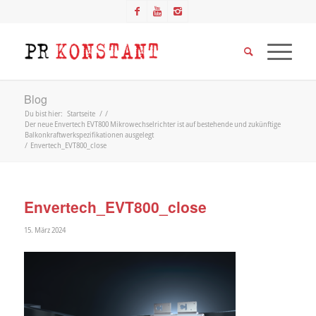
Blog
Du bist hier:
Startseite
/
/
Der neue Envertech EVT800 Mikrowechselrichter ist auf bestehende und zukünftige
Balkonkraftwerkspezifikationen ausgelegt
/
Envertech_EVT800_close
Envertech_EVT800_close
15. März 2024