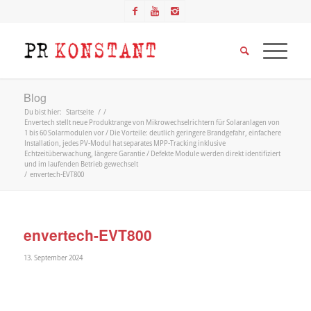
Blog
Du bist hier:
Startseite
/
/
Envertech stellt neue Produktrange von Mikrowechselrichtern für Solaranlagen von
1 bis 60 Solarmodulen vor / Die Vorteile: deutlich geringere Brandgefahr, einfachere
Installation, jedes PV-Modul hat separates MPP-Tracking inklusive
Echtzeitüberwachung, längere Garantie / Defekte Module werden direkt identifiziert
und im laufenden Betrieb gewechselt
/
envertech-EVT800
envertech-EVT800
13. September 2024