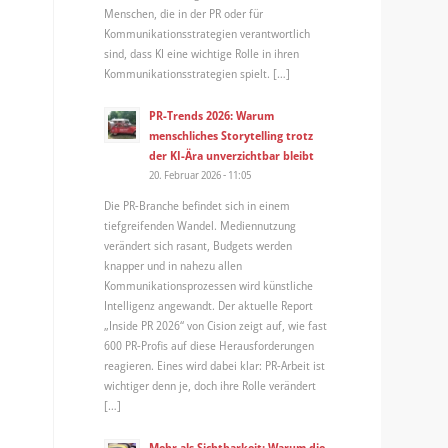
Menschen, die in der PR oder für
Kommunikationsstrategien verantwortlich
sind, dass KI eine wichtige Rolle in ihren
Kommunikationsstrategien spielt. […]
PR-Trends 2026: Warum
menschliches Storytelling trotz
der KI-Ära unverzichtbar bleibt
20. Februar 2026 - 11:05
Die PR-Branche befindet sich in einem
tiefgreifenden Wandel. Mediennutzung
verändert sich rasant, Budgets werden
knapper und in nahezu allen
Kommunikationsprozessen wird künstliche
Intelligenz angewandt. Der aktuelle Report
„Inside PR 2026“ von Cision zeigt auf, wie fast
600 PR-Profis auf diese Herausforderungen
reagieren. Eines wird dabei klar: PR-Arbeit ist
wichtiger denn je, doch ihre Rolle verändert
[…]
Mehr als Sichtbarkeit: Warum die