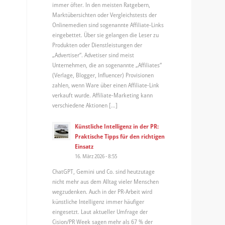
immer öfter. In den meisten Ratgebern,
Marktübersichten oder Vergleichstests der
Onlinemedien sind sogenannte Affiliate-Links
eingebettet. Über sie gelangen die Leser zu
Produkten oder Dienstleistungen der
„Advertiser“. Advetiser sind meist
Unternehmen, die an sogenannte „Affiliates“
(Verlage, Blogger, Influencer) Provisionen
zahlen, wenn Ware über einen Affiliate-Link
verkauft wurde. Affiliate-Marketing kann
verschiedene Aktionen […]
Künstliche Intelligenz in der PR:
Praktische Tipps für den richtigen
Einsatz
16. März 2026 - 8:55
ChatGPT, Gemini und Co. sind heutzutage
nicht mehr aus dem Alltag vieler Menschen
wegzudenken. Auch in der PR-Arbeit wird
künstliche Intelligenz immer häufiger
eingesetzt. Laut aktueller Umfrage der
Cision/PR Week sagen mehr als 67 % der