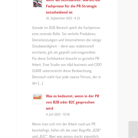
Fachpresse für die PR-Strategie
entscheidend ist
26. September 2025 - 9:23
Gerade im B2B-Bereich spielt die Fachpresse
eine zentrale Rolle. Sie verleiht Produkten,
Dienstleistungen und Unternehmen die nötige
Glaubwürdigkeit – denn was redaktionell
erscheint, gilt als geprüft und eingeordnet.
Für diese Sichtbarkeit braucht es gezielte PR-
Arbeit. Eine Studie von it&d business und CIDO
GUIDE unterstreicht diese Beobachtung.
Demnach sieht fast jede zweite Person, die in
der […]
Was es bedeutet, wenn in der PR
von B2B oder B2C gesprochen
wird
4. Juli 2025 - 10:56
Wenn man sich mit der Arbeit rund um PR
beschäftigt, fallen oft die zwei Begriffe „B2B“
und „B2C“. Aber was genau steckt eigentlich
"B