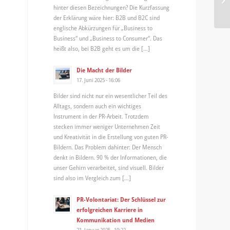
hinter diesen Bezeichnungen? Die Kurzfassung
der Erklärung wäre hier: B2B und B2C sind
englische Abkürzungen für „Business to
Business“ und „Business to Consumer“. Das
heißt also, bei B2B geht es um die […]
Die Macht der Bilder
17. Juni 2025 - 16:06
Bilder sind nicht nur ein wesentlicher Teil des
Alltags, sondern auch ein wichtiges
Instrument in der PR-Arbeit. Trotzdem
stecken immer weniger Unternehmen Zeit
und Kreativität in die Erstellung von guten PR-
Bildern. Das Problem dahinter: Der Mensch
denkt in Bildern. 90 % der Informationen, die
unser Gehirn verarbeitet, sind visuell. Bilder
sind also im Vergleich zum […]
PR-Volontariat: Der Schlüssel zur
erfolgreichen Karriere in
Kommunikation und Medien
21. Januar 2025 - 10:22