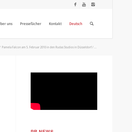
ber uns
Pressefächer
Kontakt
Deutsch
/
Pamela Falcon am 5. Februar 2010 in den Rudas Studios in Düsseldorf / ...
PR NEWS