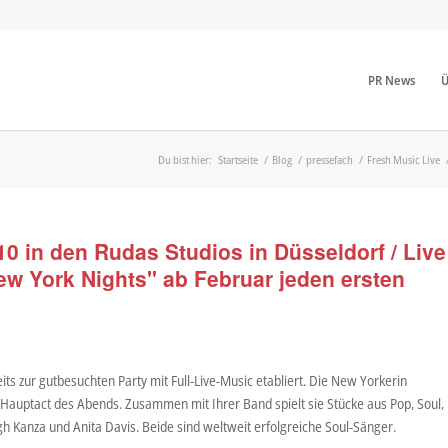
PR News
Ü
Du bist hier:
Startseite
/
Blog
/
pressefach
/
Fresh Music Live
0 in den Rudas Studios in Düsseldorf / Live
w York Nights" ab Februar jeden ersten
ts zur gutbesuchten Party mit Full-Live-Music etabliert. Die New Yorkerin
und Hauptact des Abends. Zusammen mit Ihrer Band spielt sie Stücke aus Pop, Soul,
gh Kanza und Anita Davis. Beide sind weltweit erfolgreiche Soul-Sänger.