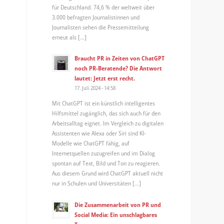
für Deutschland. 74,6 % der weltweit über
3.000 befragten Journalistinnen und
Journalisten sehen die Pressemitteilung
erneut als […]
Braucht PR in Zeiten von ChatGPT
noch PR-Beratende? Die Antwort
lautet: Jetzt erst recht.
17. Juli 2024 - 14:58
Mit ChatGPT ist ein künstlich intelligentes
Hilfsmittel zugänglich, das sich auch für den
Arbeitsalltag eignet. Im Vergleich zu digitalen
Assistenten wie Alexa oder Siri sind KI-
Modelle wie ChatGPT fähig, auf
Internetquellen zuzugreifen und im Dialog
spontan auf Text, Bild und Ton zu reagieren.
Aus diesem Grund wird ChatGPT aktuell nicht
nur in Schulen und Universitäten […]
Die Zusammenarbeit von PR und
Social Media: Ein unschlagbares