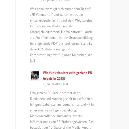
Was genau verbirgt sich hinter dem Begriff
„PR-Volontariat“ und warum ist es ein
entscheidender Schritt auf dem Weg zu einer
Karriere in den Medien und der
Öffentlichkeitsarbeit? Ein Volontariat – auch
als „Volo“ bekannt – ist die Grundausbildung
für angehende PR-Profis und Journalisten. Es
dauert 24 Monate und gilt als
Karrieresprungbrett für junge Menschen, die
[…]
Wie funktioniert erfolgreiche PR-
Arbeit in 2025?
8. Januar 2025 - 12:08
Erfolgreiche PR-Arbeit besteht darin,
Kundinnen und Kunden gezielt in die Medien
bringen. Dabei stehen Journalismus und PR in
einer wechselseitigen Beziehung:
Medienschaffende sind auf relevante
Informationen von PR-Profis angewiesen. Das
bestätigt der 15. State of the Media Report