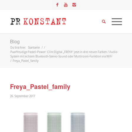
Blog
Du bist hier:
Startseite
/
/
Paarfreudige Pastell-Power: Clint Digital „FREYA“ jetzt in drei neuen Farben / Audio-
System mit echtem Bluetooth-Stereo-Sound oder Multiroom-Funktion via WiFi
/
Freya_Pastel_family
Freya_Pastel_family
26. September 2017