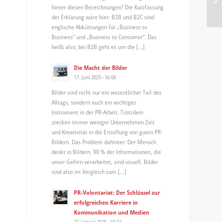
hinter diesen Bezeichnungen? Die Kurzfassung
neu
der Erklärung wäre hier: B2B und B2C sind
englische Abkürzungen für „Business to
Business“ und „Business to Consumer“. Das
heißt also, bei B2B geht es um die […]
Die Macht der Bilder
17. Juni 2025 - 16:06
Bilder sind nicht nur ein wesentlicher Teil des
Alltags, sondern auch ein wichtiges
Instrument in der PR-Arbeit. Trotzdem
stecken immer weniger Unternehmen Zeit
und Kreativität in die Erstellung von guten PR-
Bildern. Das Problem dahinter: Der Mensch
denkt in Bildern. 90 % der Informationen, die
unser Gehirn verarbeitet, sind visuell. Bilder
sind also im Vergleich zum […]
PR-Volontariat: Der Schlüssel zur
erfolgreichen Karriere in
Kommunikation und Medien
21. Januar 2025 - 10:22