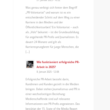
Was genau verbirgt sich hinter dem Begriff
„PR-Volontariat“ und warum ist es ein
entscheidender Schritt auf dem Weg zu einer
Karriere in den Medien und der
Öffentlichkeitsarbeit? Ein Volontariat – auch
als „Volo“ bekannt – ist die Grundausbildung
für angehende PR-Profis und Journalisten. Es
dauert 24 Monate und gilt als
Karrieresprungbrett für junge Menschen, die
[…]
Wie funktioniert erfolgreiche PR-
Arbeit in 2025?
8. Januar 2025 - 12:08
Erfolgreiche PR-Arbeit besteht darin,
Kundinnen und Kunden gezielt in die Medien
bringen. Dabei stehen Journalismus und PR in
einer wechselseitigen Beziehung:
Medienschaffende sind auf relevante
Informationen von PR-Profis angewiesen. Das
bestätigt der 15. State of the Media Report