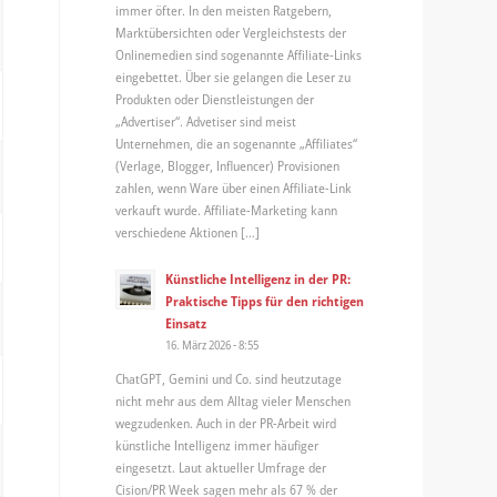
immer öfter. In den meisten Ratgebern,
Marktübersichten oder Vergleichstests der
Onlinemedien sind sogenannte Affiliate-Links
eingebettet. Über sie gelangen die Leser zu
Produkten oder Dienstleistungen der
„Advertiser“. Advetiser sind meist
Unternehmen, die an sogenannte „Affiliates“
(Verlage, Blogger, Influencer) Provisionen
zahlen, wenn Ware über einen Affiliate-Link
verkauft wurde. Affiliate-Marketing kann
verschiedene Aktionen […]
Künstliche Intelligenz in der PR:
Praktische Tipps für den richtigen
Einsatz
16. März 2026 - 8:55
ChatGPT, Gemini und Co. sind heutzutage
nicht mehr aus dem Alltag vieler Menschen
wegzudenken. Auch in der PR-Arbeit wird
künstliche Intelligenz immer häufiger
eingesetzt. Laut aktueller Umfrage der
Cision/PR Week sagen mehr als 67 % der