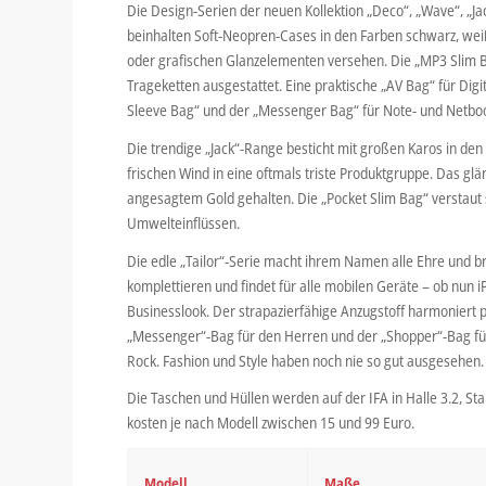
Die Design-Serien der neuen Kollektion „Deco“, „Wave“, „Ja
beinhalten Soft-Neopren-Cases in den Farben schwarz, wei
oder grafischen Glanzelementen versehen. Die „MP3 Slim Ba
Trageketten ausgestattet. Eine praktische „AV Bag“ für Di
Sleeve Bag“ und der „Messenger Bag“ für Note- und Netboo
Die trendige „Jack“-Range besticht mit großen Karos in de
frischen Wind in eine oftmals triste Produktgruppe. Das glä
angesagtem Gold gehalten. Die „Pocket Slim Bag“ verstaut
Umwelteinflüssen.
Die edle „Tailor“-Serie macht ihrem Namen alle Ehre und bri
komplettieren und findet für alle mobilen Geräte – ob nun 
Businesslook. Der strapazierfähige Anzugstoff harmoniert 
„Messenger“-Bag für den Herren und der „Shopper“-Bag für
Rock. Fashion und Style haben noch nie so gut ausgesehen. „
Die Taschen und Hüllen werden auf der IFA in Halle 3.2, Sta
kosten je nach Modell zwischen 15 und 99 Euro.
Modell
Maße