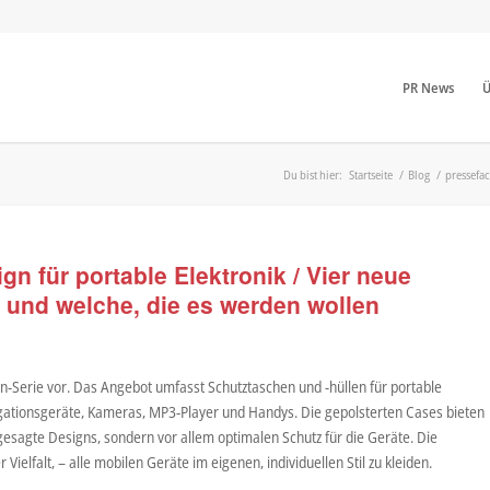
PR News
Ü
Du bist hier:
Startseite
/
Blog
/
pressefa
n für portable Elektronik / Vier neue
s und welche, die es werden wollen
n-Serie vor. Das Angebot umfasst Schutztaschen und -hüllen für portable
igationsgeräte, Kameras, MP3-Player und Handys. Die gepolsterten Cases bieten
gesagte Designs, sondern vor allem optimalen Schutz für die Geräte. Die
Vielfalt, – alle mobilen Geräte im eigenen, individuellen Stil zu kleiden.