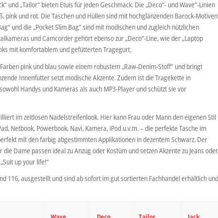
ck“ und „Tailor“ bieten Etuis für jeden Geschmack. Die „Deco“- und Wave“-Linien
ß, pink und rot. Die Taschen und Hüllen sind mit hochglänzenden Barock-Motiven
g“ und die „Pocket Slim Bag“ sind mit modischen und zugleich nützlichen
gitalkameras und Camcorder gehört ebenso zur „Deco“-Line, wie der „Laptop
ks mit komfortablem und gefütterten Tragegurt.
n Farben pink und blau sowie einem robustem „Raw-Denim-Stoff“ und bringt
nzende Innenfutter setzt modische Akzente. Zudem ist die Tragekette in
 sowohl Handys und Kameras als auch MP3-Player und schützt sie vor
lliert im zeitlosen Nadelstreifenlook. Hier kann Frau oder Mann den eigenen Stil
iPad, Netbook, Powerbook, Navi, Kamera, iPod u.v.m. – die perfekte Tasche im
perfekt mit den farbig abgestimmten Applikationen in dezentem Schwarz. Der
 die Dame passen ideal zu Anzug oder Kostüm und setzen Akzente zu Jeans ode
Suit up your life!“
nd 116, ausgestellt und sind ab sofort im gut sortierten Fachhandel erhältlich un
Wave
Deco
Tailor
Jack