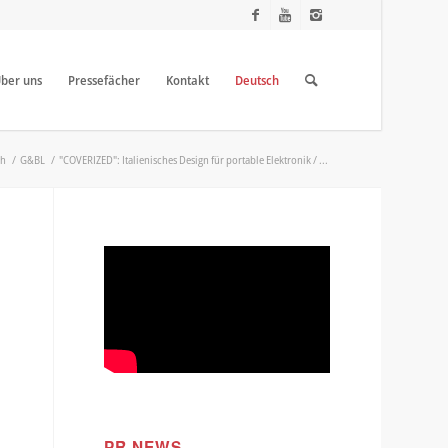
ber uns
Pressefächer
Kontakt
Deutsch
ch
/
G&BL
/
"COVERIZED": Italienisches Design für portable Elektronik / ...
PR NEWS