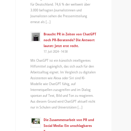
für Deutschland. 74,6 % der weltweit über
3.000 befragten Journalistinnen und
Journalisten sehen die Pressemitteilung
erneut als […]
Braucht PR in Zeiten von ChatGPT
noch PR-Beratende? Die Antwort
lautet: Jetzt erst recht.
17. Juli 2024 - 14:58
Mit ChatGPT ist ein künstlich intelligentes
Hilfsmittel zugänglich, das sich auch für den
Arbeitsalltag eignet. Im Vergleich zu digitalen
Assistenten wie Alexa oder Siri sind KI-
Modelle wie ChatGPT fähig, auf
Internetquellen zuzugreifen und im Dialog
spontan auf Text, Bild und Ton zu reagieren.
Aus diesem Grund wird ChatGPT aktuell nicht
nur in Schulen und Universitäten […]
Die Zusammenarbeit von PR und
Social Media: Ein unschlagbares