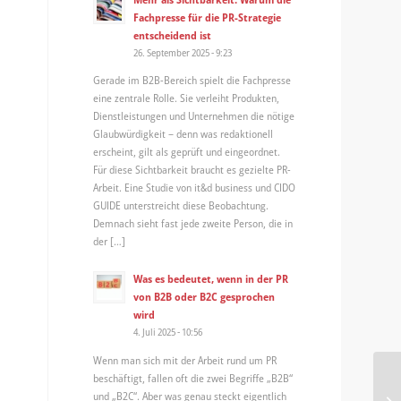
Fachpresse für die PR-Strategie
entscheidend ist
26. September 2025 - 9:23
Gerade im B2B-Bereich spielt die Fachpresse
eine zentrale Rolle. Sie verleiht Produkten,
Dienstleistungen und Unternehmen die nötige
Glaubwürdigkeit – denn was redaktionell
erscheint, gilt als geprüft und eingeordnet.
Für diese Sichtbarkeit braucht es gezielte PR-
Arbeit. Eine Studie von it&d business und CIDO
GUIDE unterstreicht diese Beobachtung.
Demnach sieht fast jede zweite Person, die in
der […]
Was es bedeutet, wenn in der PR
von B2B oder B2C gesprochen
wird
4. Juli 2025 - 10:56
Wenn man sich mit der Arbeit rund um PR
beschäftigt, fallen oft die zwei Begriffe „B2B“
Tr
und „B2C“. Aber was genau steckt eigentlich
we