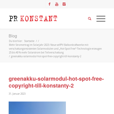
Blog
Du bist hier:
Startseite
/
/
Mehr Stromertrag im Solarjahr 2023: Neue selfPV Balkonkraftwerke mit
verschattungsresistenten Solarmodulen und „Hot-Spot Free“-Technologie erzeugen
25 bis 40 % mehr Solarstrom bei Teilverschattung
/
greenakku-solarmodul-hot-spot-free-copyright-till-konstanty-2
greenakku-solarmodul-hot-spot-free-
copyright-till-konstanty-2
31. Januar 2023