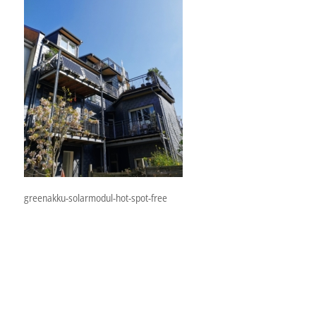
greenakku-solarmodul-hot-spot-free