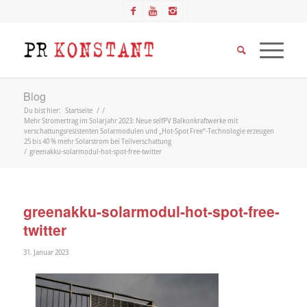
Blog
Du bist hier:
Startseite
/
/
Mehr Stromertrag im Solarjahr 2023: Neue selfPV Balkonkraftwerke mit
verschattungsresistenten Solarmodulen und „Hot-Spot Free“-Technologie erzeugen
25 bis 40 % mehr Solarstrom bei Teilverschattung
/
greenakku-solarmodul-hot-spot-free-twitter
greenakku-solarmodul-hot-spot-free-
twitter
31. Januar 2023