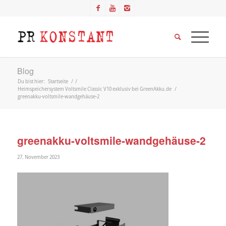
Blog
Du bist hier:
Startseite
/
/
Heimspeichersystem Voltsmile Classic V10 exklusiv bei GreenAkku.de
/
greenakku-voltsmile-wandgehäuse-2
greenakku-voltsmile-wandgehäuse-2
27. November 2023