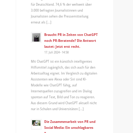
für Deutschland. 74,6 % der weltweit über
3.000 befragten Journalistinnen und
Journalisten sehen die Pressemitteilung
erneut als […]
Braucht PR in Zeiten von ChatGPT
noch PR-Beratende? Die Antwort
lautet: Jetzt erst recht.
17. Juli 2024 - 14:58
Mit ChatGPT ist ein künstlich intelligentes
Hilfsmittel zugänglich, das sich auch für den
Arbeitsalltag eignet. Im Vergleich zu digitalen
Assistenten wie Alexa oder Siri sind KI-
Modelle wie ChatGPT fähig, auf
Internetquellen zuzugreifen und im Dialog
spontan auf Text, Bild und Ton zu reagieren.
Aus diesem Grund wird ChatGPT aktuell nicht
nur in Schulen und Universitäten […]
Die Zusammenarbeit von PR und
Social Media: Ein unschlagbares