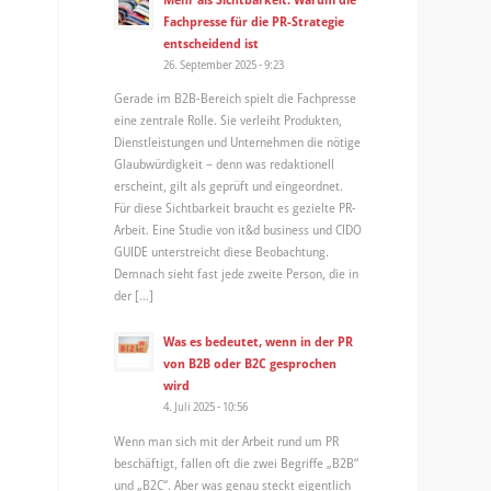
Fachpresse für die PR-Strategie
entscheidend ist
26. September 2025 - 9:23
Gerade im B2B-Bereich spielt die Fachpresse
eine zentrale Rolle. Sie verleiht Produkten,
Dienstleistungen und Unternehmen die nötige
Glaubwürdigkeit – denn was redaktionell
erscheint, gilt als geprüft und eingeordnet.
Für diese Sichtbarkeit braucht es gezielte PR-
Arbeit. Eine Studie von it&d business und CIDO
GUIDE unterstreicht diese Beobachtung.
Demnach sieht fast jede zweite Person, die in
der […]
Was es bedeutet, wenn in der PR
von B2B oder B2C gesprochen
wird
4. Juli 2025 - 10:56
Wenn man sich mit der Arbeit rund um PR
beschäftigt, fallen oft die zwei Begriffe „B2B“
und „B2C“. Aber was genau steckt eigentlich