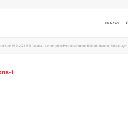
PR News
Ü
vom 6. bis 19.11.2023 15 % Rabatt auf das komplette Produktsortiment: Balkonkraftwerke, Solaranla
ons-1