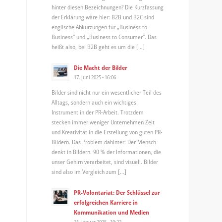
hinter diesen Bezeichnungen? Die Kurzfassung
der Erklärung wäre hier: B2B und B2C sind
englische Abkürzungen für „Business to
Business“ und „Business to Consumer“. Das
heißt also, bei B2B geht es um die […]
Die Macht der Bilder
17. Juni 2025 - 16:06
Bilder sind nicht nur ein wesentlicher Teil des
Alltags, sondern auch ein wichtiges
Instrument in der PR-Arbeit. Trotzdem
stecken immer weniger Unternehmen Zeit
und Kreativität in die Erstellung von guten PR-
Bildern. Das Problem dahinter: Der Mensch
denkt in Bildern. 90 % der Informationen, die
unser Gehirn verarbeitet, sind visuell. Bilder
sind also im Vergleich zum […]
PR-Volontariat: Der Schlüssel zur
erfolgreichen Karriere in
Kommunikation und Medien
21. Januar 2025 - 10:22