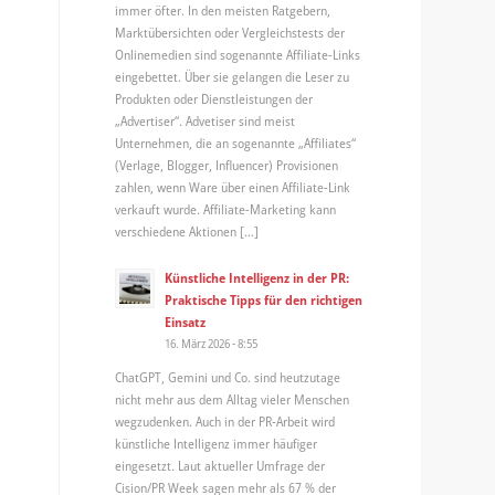
immer öfter. In den meisten Ratgebern,
Marktübersichten oder Vergleichstests der
Onlinemedien sind sogenannte Affiliate-Links
eingebettet. Über sie gelangen die Leser zu
Produkten oder Dienstleistungen der
„Advertiser“. Advetiser sind meist
Unternehmen, die an sogenannte „Affiliates“
(Verlage, Blogger, Influencer) Provisionen
zahlen, wenn Ware über einen Affiliate-Link
verkauft wurde. Affiliate-Marketing kann
verschiedene Aktionen […]
Künstliche Intelligenz in der PR:
Praktische Tipps für den richtigen
Einsatz
16. März 2026 - 8:55
ChatGPT, Gemini und Co. sind heutzutage
nicht mehr aus dem Alltag vieler Menschen
wegzudenken. Auch in der PR-Arbeit wird
künstliche Intelligenz immer häufiger
eingesetzt. Laut aktueller Umfrage der
Cision/PR Week sagen mehr als 67 % der