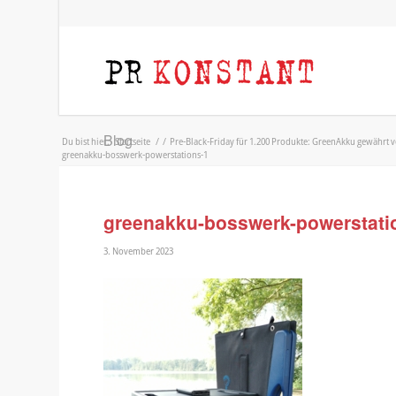
Blog
Du bist hier:
Startseite
/
/
Pre-Black-Friday für 1.200 Produkte: GreenAkku gewährt 
greenakku-bosswerk-powerstations-1
greenakku-bosswerk-powerstati
3. November 2023