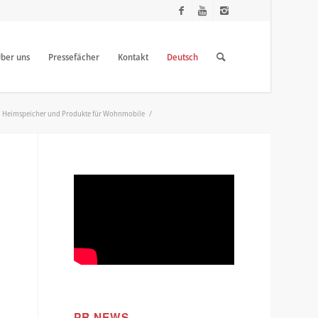
ber uns
Pressefächer
Kontakt
Deutsch
gen, Heimspeicher und Produkte für Wohnmobile
/
PR NEWS