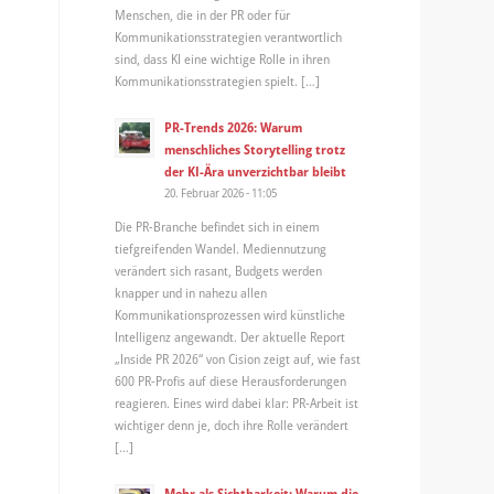
Menschen, die in der PR oder für
Kommunikationsstrategien verantwortlich
sind, dass KI eine wichtige Rolle in ihren
Kommunikationsstrategien spielt. […]
PR-Trends 2026: Warum
menschliches Storytelling trotz
der KI-Ära unverzichtbar bleibt
20. Februar 2026 - 11:05
Die PR-Branche befindet sich in einem
tiefgreifenden Wandel. Mediennutzung
verändert sich rasant, Budgets werden
knapper und in nahezu allen
Kommunikationsprozessen wird künstliche
Intelligenz angewandt. Der aktuelle Report
„Inside PR 2026“ von Cision zeigt auf, wie fast
600 PR-Profis auf diese Herausforderungen
reagieren. Eines wird dabei klar: PR-Arbeit ist
wichtiger denn je, doch ihre Rolle verändert
[…]
Mehr als Sichtbarkeit: Warum die