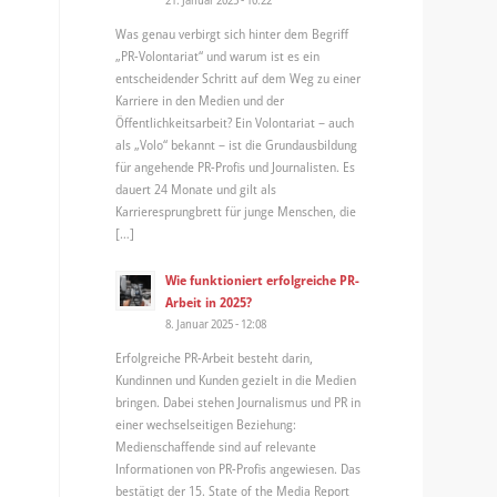
Was genau verbirgt sich hinter dem Begriff
„PR-Volontariat“ und warum ist es ein
entscheidender Schritt auf dem Weg zu einer
Karriere in den Medien und der
Öffentlichkeitsarbeit? Ein Volontariat – auch
als „Volo“ bekannt – ist die Grundausbildung
für angehende PR-Profis und Journalisten. Es
dauert 24 Monate und gilt als
Karrieresprungbrett für junge Menschen, die
[…]
Wie funktioniert erfolgreiche PR-
Arbeit in 2025?
8. Januar 2025 - 12:08
Erfolgreiche PR-Arbeit besteht darin,
Kundinnen und Kunden gezielt in die Medien
bringen. Dabei stehen Journalismus und PR in
einer wechselseitigen Beziehung:
Medienschaffende sind auf relevante
Informationen von PR-Profis angewiesen. Das
bestätigt der 15. State of the Media Report