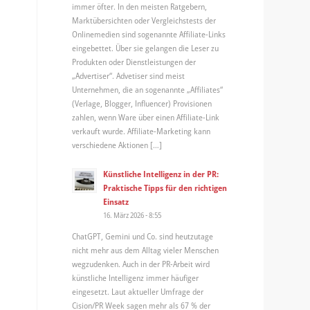
immer öfter. In den meisten Ratgebern,
Marktübersichten oder Vergleichstests der
Onlinemedien sind sogenannte Affiliate-Links
eingebettet. Über sie gelangen die Leser zu
Produkten oder Dienstleistungen der
„Advertiser“. Advetiser sind meist
Unternehmen, die an sogenannte „Affiliates“
(Verlage, Blogger, Influencer) Provisionen
zahlen, wenn Ware über einen Affiliate-Link
verkauft wurde. Affiliate-Marketing kann
verschiedene Aktionen […]
Künstliche Intelligenz in der PR:
Praktische Tipps für den richtigen
Einsatz
16. März 2026 - 8:55
ChatGPT, Gemini und Co. sind heutzutage
nicht mehr aus dem Alltag vieler Menschen
wegzudenken. Auch in der PR-Arbeit wird
künstliche Intelligenz immer häufiger
eingesetzt. Laut aktueller Umfrage der
Cision/PR Week sagen mehr als 67 % der