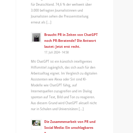
für Deutschland. 74,6 % der weltweit über
3.000 befragten Journalistinnen und
Journalisten sehen die Pressemitteilung
erneut als […]
Braucht PR in Zeiten von ChatGPT
noch PR-Beratende? Die Antwort
lautet: Jetzt erst recht.
17. Juli 2024 - 14:58
Mit ChatGPT ist ein künstlich intelligentes
Hilfsmittel zugänglich, das sich auch für den
Arbeitsalltag eignet. Im Vergleich zu digitalen
Assistenten wie Alexa oder Siri sind KI-
Modelle wie ChatGPT fähig, auf
Internetquellen zuzugreifen und im Dialog
spontan auf Text, Bild und Ton zu reagieren.
Aus diesem Grund wird ChatGPT aktuell nicht
nur in Schulen und Universitäten […]
Die Zusammenarbeit von PR und
Social Media: Ein unschlagbares