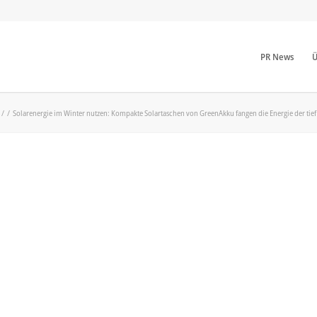
PR News
Ü
/
/
Solarenergie im Winter nutzen: Kompakte Solartaschen von GreenAkku fangen die Energie der tie