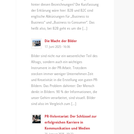
hinter diesen Bezeichnungen? Die Kurzfassung
der Erklärung wäre hier: B2B und B2C sind
englische Abkürzungen für „Business to
Business“ und „Business to Consumer“. Das
heißt also, bei B2B geht es um die […]
Die Macht der Bilder
17. Juni 2025 - 16:06
Bilder sind nicht nur ein wesentlicher Teil des
Alltags, sondern auch ein wichtiges
Instrument in der PR-Arbeit. Trotzdem
stecken immer weniger Unternehmen Zeit
und Kreativität in die Erstellung von guten PR-
Bildern. Das Problem dahinter: Der Mensch
denkt in Bildern. 90 % der Informationen, die
unser Gehirn verarbeitet, sind visuell. Bilder
sind also im Vergleich zum […]
PR-Volontariat: Der Schlüssel zur
erfolgreichen Karriere in
Kommunikation und Medien
21. Januar 2025 - 10:22