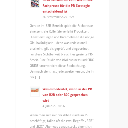
Fachpresse für die PR-Strategie
entscheidend ist
26. September 2025 - 9:23
Gerade im B2B-Bereich spielt die Fachpresse
eine zentrale Rolle. Sie verleiht Produkten,
Dienstleistungen und Unternehmen die nötige
Glaubwürdigkeit – denn was redaktionell
erscheint, gilt als geprüft und eingeordnet.
Für diese Sichtbarkeit braucht es gezielte PR-
Arbeit. Eine Studie von it&d business und CIDO
GUIDE unterstreicht diese Beobachtung.
Demnach sieht fast jede zweite Person, die in
der […]
Was es bedeutet, wenn in der PR
von B2B oder B2C gesprochen
wird
4. Juli 2025 - 10:56
Wenn man sich mit der Arbeit rund um PR
beschäftigt, fallen oft die zwei Begriffe „B2B“
und „B2C“. Aber was genau steckt eigentlich