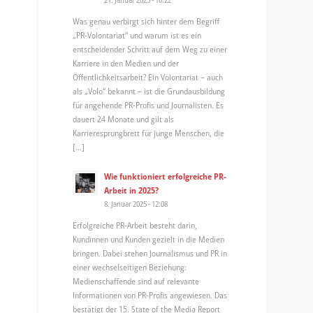
Was genau verbirgt sich hinter dem Begriff
„PR-Volontariat“ und warum ist es ein
entscheidender Schritt auf dem Weg zu einer
Karriere in den Medien und der
Öffentlichkeitsarbeit? Ein Volontariat – auch
als „Volo“ bekannt – ist die Grundausbildung
für angehende PR-Profis und Journalisten. Es
dauert 24 Monate und gilt als
Karrieresprungbrett für junge Menschen, die
[…]
Wie funktioniert erfolgreiche PR-
Arbeit in 2025?
8. Januar 2025 - 12:08
Erfolgreiche PR-Arbeit besteht darin,
Kundinnen und Kunden gezielt in die Medien
bringen. Dabei stehen Journalismus und PR in
einer wechselseitigen Beziehung:
Medienschaffende sind auf relevante
Informationen von PR-Profis angewiesen. Das
bestätigt der 15. State of the Media Report