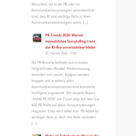
Menschen, die in der PR oder für
Kommunikationsstrategien verantwortlich
sind, dass KI eine wichtige Rolle in ihren
Kommunikationsstrategien spielt. […]
PR-Trends 2026: Warum
menschliches Storytelling trotz
der KI-Ära unverzichtbar bleibt
20. Februar 2026 - 11:05
Die PR-Branche befindet sich in einem
tiefgreifenden Wandel. Mediennutzung
verändert sich rasant, Budgets werden
knapper und in nahezu allen
Kommunikationsprozessen wird künstliche
Intelligenz angewandt. Der aktuelle Report
„Inside PR 2026“ von Cision zeigt auf, wie fast
600 PR-Profis auf diese Herausforderungen
reagieren. Eines wird dabei klar: PR-Arbeit ist
wichtiger denn je, doch ihre Rolle verändert
[…]
Mehr als Sichtbarkeit: Warum die