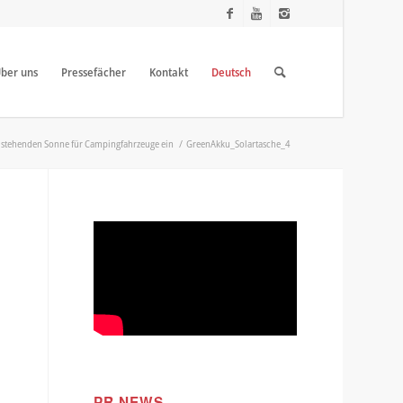
ber uns
Pressefächer
Kontakt
Deutsch
f stehenden Sonne für Campingfahrzeuge ein
/
GreenAkku_Solartasche_4
PR NEWS