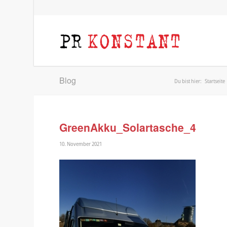
Blog
Du bist hier:
Startseite
GreenAkku_Solartasche_4
10. November 2021