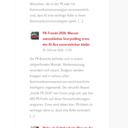
Menschen, die in der PR oder für
Kommunikationsstrategien verantwortlich
sind, dass KI eine wichtige Rolle in ihren
Kommunikationsstrategien spielt. […]
PR-Trends 2026: Warum
menschliches Storytelling trotz
der KI-Ära unverzichtbar bleibt
20. Februar 2026 - 11:05
Die PR-Branche befindet sich in einem
tiefgreifenden Wandel. Mediennutzung
verändert sich rasant, Budgets werden
knapper und in nahezu allen
Kommunikationsprozessen wird künstliche
Intelligenz angewandt. Der aktuelle Report
„Inside PR 2026“ von Cision zeigt auf, wie fast
600 PR-Profis auf diese Herausforderungen
reagieren. Eines wird dabei klar: PR-Arbeit ist
wichtiger denn je, doch ihre Rolle verändert
[…]
Mehr als Sichtbarkeit: Warum die