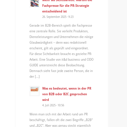
Fachpresse für die PR-Strategie
entscheidend ist
26. September 2025 - 9:23
Gerade im B2B-Bereich spielt die Fachpresse
eine zentrale Rolle. Sie verleiht Produkten,
Dienstleistungen und Unternehmen die nötige
Glaubwürdigkeit – denn was redaktionell
erscheint, gilt als geprüft und eingeordnet.
Für diese Sichtbarkeit braucht es gezielte PR-
Arbeit. Eine Studie von it&d business und CIDO
GUIDE unterstreicht diese Beobachtung.
Demnach sieht fast jede zweite Person, die in
der […]
Was es bedeutet, wenn in der PR
von B2B oder B2C gesprochen
wird
4. Juli 2025 - 10:56
Wenn man sich mit der Arbeit rund um PR
beschäftigt, fallen oft die zwei Begriffe „B2B“
und „B2C“. Aber was genau steckt eigentlich