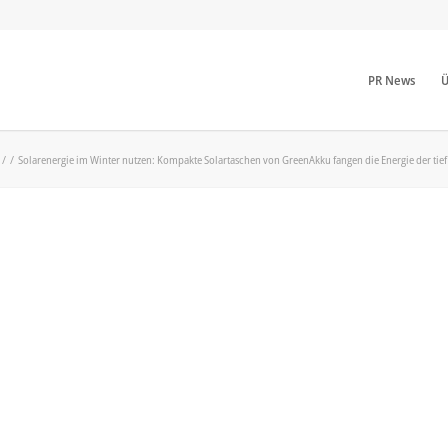
PR News
Ü
/
/
Solarenergie im Winter nutzen: Kompakte Solartaschen von GreenAkku fangen die Energie der tie