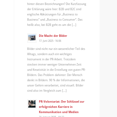
hinter diesen Bezeichnungen? Die Kurzfassung
der Erklärung wäre hier: B2B und B2C sind
englische Abkürzungen für „Business to
Business“ und „Business to Consumer“. Das
heißt also, bei B2B geht es um die […]
Die Macht der Bilder
17. Juni 2025 - 16:06
Bilder sind nicht nur ein wesentlicher Teil des
Alltags, sondern auch ein wichtiges
Instrument in der PR-Arbeit. Trotzdem
stecken immer weniger Unternehmen Zeit
und Kreativität in die Erstellung von guten PR-
Bildern. Das Problem dahinter: Der Mensch
denkt in Bildern. 90 % der Informationen, die
unser Gehirn verarbeitet, sind visuell. Bilder
sind also im Vergleich zum […]
PR-Volontariat: Der Schlüssel zur
erfolgreichen Karriere in
Kommunikation und Medien
21. Januar 2025 - 10:22