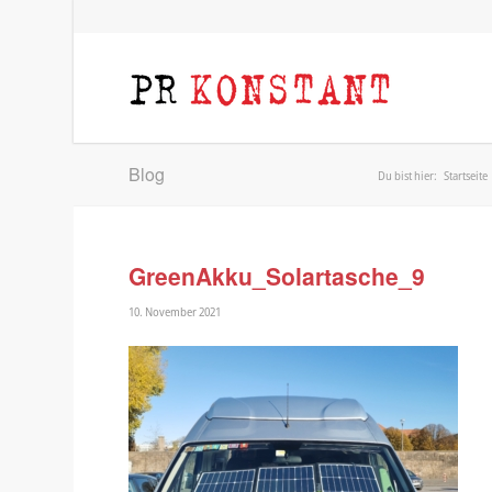
Blog
Du bist hier:
Startseite
GreenAkku_Solartasche_9
10. November 2021