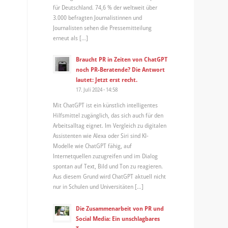
für Deutschland. 74,6 % der weltweit über
3.000 befragten Journalistinnen und
Journalisten sehen die Pressemitteilung
erneut als […]
Braucht PR in Zeiten von ChatGPT
noch PR-Beratende? Die Antwort
lautet: Jetzt erst recht.
17. Juli 2024 - 14:58
Mit ChatGPT ist ein künstlich intelligentes
Hilfsmittel zugänglich, das sich auch für den
Arbeitsalltag eignet. Im Vergleich zu digitalen
Assistenten wie Alexa oder Siri sind KI-
Modelle wie ChatGPT fähig, auf
Internetquellen zuzugreifen und im Dialog
spontan auf Text, Bild und Ton zu reagieren.
Aus diesem Grund wird ChatGPT aktuell nicht
nur in Schulen und Universitäten […]
Die Zusammenarbeit von PR und
Social Media: Ein unschlagbares