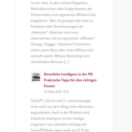
immer öfter. In den meisten Ratgebern,
Marktübersichten oder Vergleichstests der
Onlinemedien sind sogenannte Affiliate-Links
eingebettet. Über sie gelangen die Leser zu
Produkten oder Dienstleistungen der
„Advertiser“. Advetiser sind meist
Unternehmen, die an sogenannte „Affiliates“
(Verlage, Blogger, Influencer) Provisionen
zahlen, wenn Ware über einen Affiliate-Link
verkauft wurde. Affiliate-Marketing kann
verschiedene Aktionen […]
Künstliche Intelligenz in der PR:
Praktische Tipps für den richtigen
Einsatz
16. März 2026 - 8:55
ChatGPT, Gemini und Co. sind heutzutage
nicht mehr aus dem Alltag vieler Menschen
wegzudenken. Auch in der PR-Arbeit wird
künstliche Intelligenz immer häufiger
eingesetzt. Laut aktueller Umfrage der
Cision/PR Week sagen mehr als 67 % der