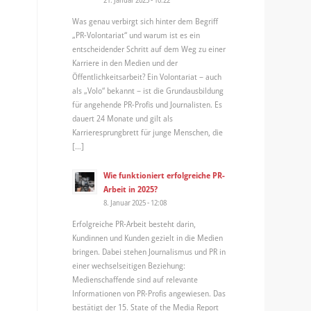
Was genau verbirgt sich hinter dem Begriff
„PR-Volontariat“ und warum ist es ein
entscheidender Schritt auf dem Weg zu einer
Karriere in den Medien und der
Öffentlichkeitsarbeit? Ein Volontariat – auch
als „Volo“ bekannt – ist die Grundausbildung
für angehende PR-Profis und Journalisten. Es
dauert 24 Monate und gilt als
Karrieresprungbrett für junge Menschen, die
[…]
Wie funktioniert erfolgreiche PR-
Arbeit in 2025?
8. Januar 2025 - 12:08
Erfolgreiche PR-Arbeit besteht darin,
Kundinnen und Kunden gezielt in die Medien
bringen. Dabei stehen Journalismus und PR in
einer wechselseitigen Beziehung:
Medienschaffende sind auf relevante
Informationen von PR-Profis angewiesen. Das
bestätigt der 15. State of the Media Report