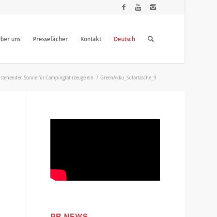
ber uns
Pressefächer
Kontakt
Deutsch
f stehenden Sonne für Campingfahrzeuge ein
/
GreenAkku_Solartasche_9
PR NEWS