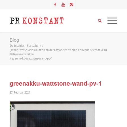
Blog
Du bist hier:
Startseite
/
/
„WandPV“: Solarinstallation an der Fassade ist oft eine sinnvolle Alternative zu
Balkonkraftwerken
/
greenakku-wattstone-wand-pv-1
greenakku-wattstone-wand-pv-1
27. Februar 2024