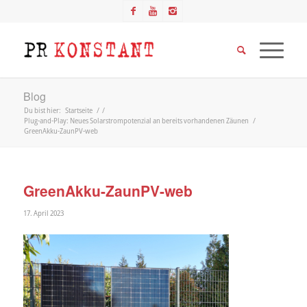
Blog
Du bist hier:
Startseite
/
/
Plug-and-Play: Neues Solarstrompotenzial an bereits vorhandenen Zäunen
/
GreenAkku-ZaunPV-web
GreenAkku-ZaunPV-web
17. April 2023