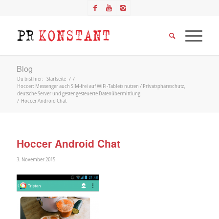
Blog
Du bist hier:
Startseite
/
/
Hoccer: Messenger auch SIM-frei auf WiFi-Tablets nutzen / Privatsphäreschutz,
deutsche Server und gestengesteuerte Datenübermittlung
/
Hoccer Android Chat
Hoccer Android Chat
3. November 2015