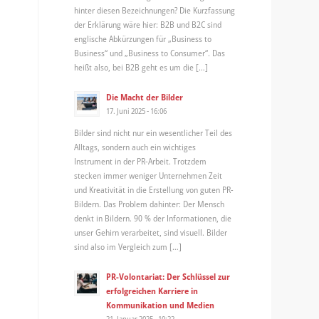
hinter diesen Bezeichnungen? Die Kurzfassung
der Erklärung wäre hier: B2B und B2C sind
englische Abkürzungen für „Business to
Business“ und „Business to Consumer“. Das
heißt also, bei B2B geht es um die […]
Die Macht der Bilder
17. Juni 2025 - 16:06
Bilder sind nicht nur ein wesentlicher Teil des
Alltags, sondern auch ein wichtiges
Instrument in der PR-Arbeit. Trotzdem
stecken immer weniger Unternehmen Zeit
und Kreativität in die Erstellung von guten PR-
Bildern. Das Problem dahinter: Der Mensch
denkt in Bildern. 90 % der Informationen, die
unser Gehirn verarbeitet, sind visuell. Bilder
sind also im Vergleich zum […]
PR-Volontariat: Der Schlüssel zur
erfolgreichen Karriere in
Kommunikation und Medien
21. Januar 2025 - 10:22