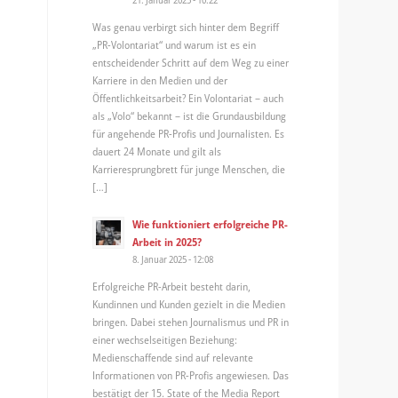
Was genau verbirgt sich hinter dem Begriff
„PR-Volontariat“ und warum ist es ein
entscheidender Schritt auf dem Weg zu einer
Karriere in den Medien und der
Öffentlichkeitsarbeit? Ein Volontariat – auch
als „Volo“ bekannt – ist die Grundausbildung
für angehende PR-Profis und Journalisten. Es
dauert 24 Monate und gilt als
Karrieresprungbrett für junge Menschen, die
[…]
Wie funktioniert erfolgreiche PR-
Arbeit in 2025?
8. Januar 2025 - 12:08
Erfolgreiche PR-Arbeit besteht darin,
Kundinnen und Kunden gezielt in die Medien
bringen. Dabei stehen Journalismus und PR in
einer wechselseitigen Beziehung:
Medienschaffende sind auf relevante
Informationen von PR-Profis angewiesen. Das
bestätigt der 15. State of the Media Report