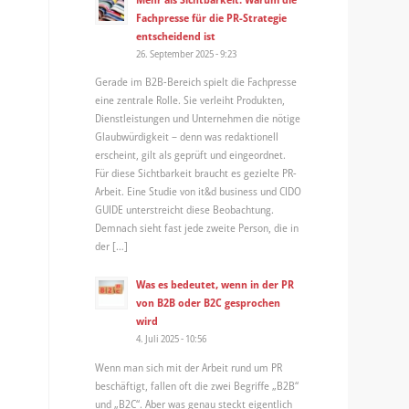
Fachpresse für die PR-Strategie
entscheidend ist
26. September 2025 - 9:23
Gerade im B2B-Bereich spielt die Fachpresse
eine zentrale Rolle. Sie verleiht Produkten,
Dienstleistungen und Unternehmen die nötige
Glaubwürdigkeit – denn was redaktionell
erscheint, gilt als geprüft und eingeordnet.
Für diese Sichtbarkeit braucht es gezielte PR-
Arbeit. Eine Studie von it&d business und CIDO
GUIDE unterstreicht diese Beobachtung.
Demnach sieht fast jede zweite Person, die in
der […]
Was es bedeutet, wenn in der PR
von B2B oder B2C gesprochen
wird
4. Juli 2025 - 10:56
Wenn man sich mit der Arbeit rund um PR
beschäftigt, fallen oft die zwei Begriffe „B2B“
und „B2C“. Aber was genau steckt eigentlich