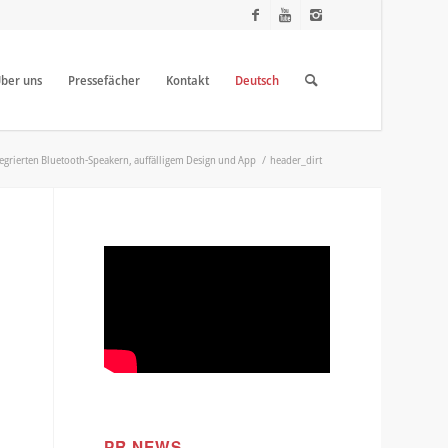
ber uns
Pressefächer
Kontakt
Deutsch
egrierten Bluetooth-Speakern, auffälligem Design und App
/
header_dirt
PR NEWS