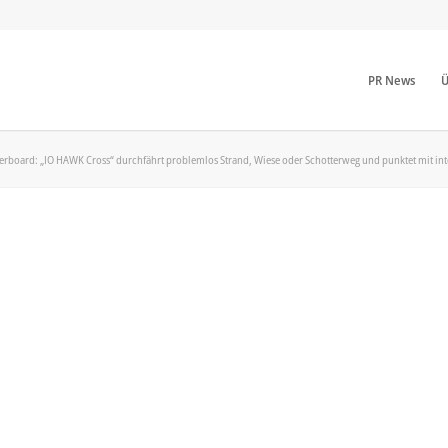
PR News
Ü
rboard: „IO HAWK Cross“ durchfährt problemlos Strand, Wiese oder Schotterweg und punktet mit int