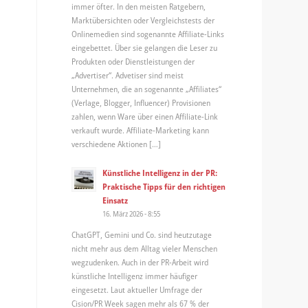
immer öfter. In den meisten Ratgebern,
Marktübersichten oder Vergleichstests der
Onlinemedien sind sogenannte Affiliate-Links
eingebettet. Über sie gelangen die Leser zu
Produkten oder Dienstleistungen der
„Advertiser“. Advetiser sind meist
Unternehmen, die an sogenannte „Affiliates“
(Verlage, Blogger, Influencer) Provisionen
zahlen, wenn Ware über einen Affiliate-Link
verkauft wurde. Affiliate-Marketing kann
verschiedene Aktionen […]
Künstliche Intelligenz in der PR:
Praktische Tipps für den richtigen
Einsatz
16. März 2026 - 8:55
ChatGPT, Gemini und Co. sind heutzutage
nicht mehr aus dem Alltag vieler Menschen
wegzudenken. Auch in der PR-Arbeit wird
künstliche Intelligenz immer häufiger
eingesetzt. Laut aktueller Umfrage der
Cision/PR Week sagen mehr als 67 % der