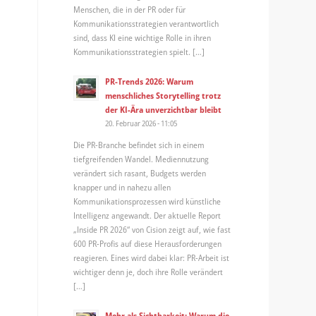
Menschen, die in der PR oder für
Kommunikationsstrategien verantwortlich
sind, dass KI eine wichtige Rolle in ihren
Kommunikationsstrategien spielt. […]
PR-Trends 2026: Warum
menschliches Storytelling trotz
der KI-Ära unverzichtbar bleibt
20. Februar 2026 - 11:05
Die PR-Branche befindet sich in einem
tiefgreifenden Wandel. Mediennutzung
verändert sich rasant, Budgets werden
knapper und in nahezu allen
Kommunikationsprozessen wird künstliche
Intelligenz angewandt. Der aktuelle Report
„Inside PR 2026“ von Cision zeigt auf, wie fast
600 PR-Profis auf diese Herausforderungen
reagieren. Eines wird dabei klar: PR-Arbeit ist
wichtiger denn je, doch ihre Rolle verändert
[…]
Mehr als Sichtbarkeit: Warum die