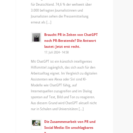
für Deutschland. 74,6 % der weltweit über
3.000 befragten Journalistinnen und
Journalisten sehen die Pressemitteilung
erneut als […]
Braucht PR in Zeiten von ChatGPT
noch PR-Beratende? Die Antwort
lautet: Jetzt erst recht.
17. Juli 2024 - 14:58
Mit ChatGPT ist ein künstlich intelligentes
Hilfsmittel zugänglich, das sich auch für den
Arbeitsalltag eignet. Im Vergleich zu digitalen
Assistenten wie Alexa oder Siri sind KI-
Modelle wie ChatGPT fähig, auf
Internetquellen zuzugreifen und im Dialog
spontan auf Text, Bild und Ton zu reagieren.
Aus diesem Grund wird ChatGPT aktuell nicht
nur in Schulen und Universitäten […]
Die Zusammenarbeit von PR und
Social Media: Ein unschlagbares