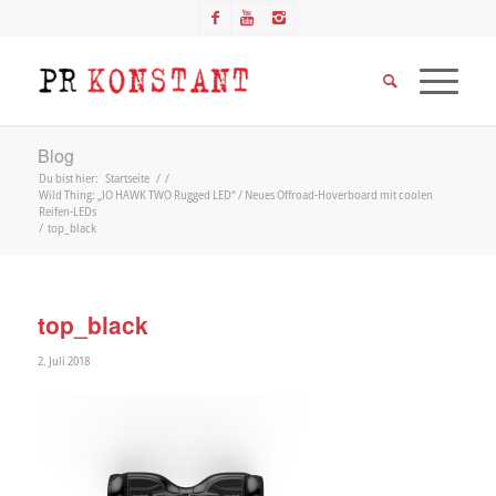
Blog
Du bist hier:
Startseite
/
/
Wild Thing: „IO HAWK TWO Rugged LED“ / Neues Offroad-Hoverboard mit coolen
Reifen-LEDs
/
top_black
top_black
2. Juli 2018