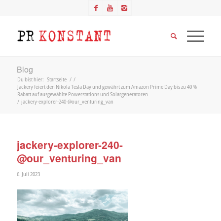
Blog
Du bist hier:
Startseite
/
/
Jackery feiert den Nikola Tesla Day und gewährt zum Amazon Prime Day bis zu 40 %
Rabatt auf ausgewählte Powerstations und Solargeneratoren
/
jackery-explorer-240-@our_venturing_van
jackery-explorer-240-
@our_venturing_van
6. Juli 2023