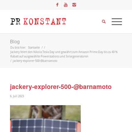
Blog
Du bist hier:
Startseite
/
/
Jackery feiert den Nikola Tesla Day und gewährt zum Amazon Prime Day bis zu 40 %
Rabatt auf ausgewählte Powerstations und Solargeneratoren
/
jackery-explorer-500-@barnamoto
jackery-explorer-500-@barnamoto
6. Juli 2023