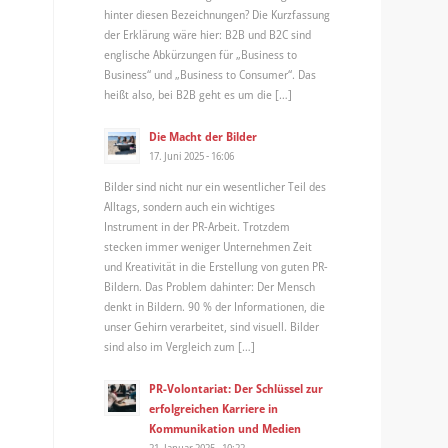
hinter diesen Bezeichnungen? Die Kurzfassung
der Erklärung wäre hier: B2B und B2C sind
englische Abkürzungen für „Business to
Business“ und „Business to Consumer“. Das
heißt also, bei B2B geht es um die […]
Die Macht der Bilder
17. Juni 2025 - 16:06
Bilder sind nicht nur ein wesentlicher Teil des
Alltags, sondern auch ein wichtiges
Instrument in der PR-Arbeit. Trotzdem
stecken immer weniger Unternehmen Zeit
und Kreativität in die Erstellung von guten PR-
Bildern. Das Problem dahinter: Der Mensch
denkt in Bildern. 90 % der Informationen, die
unser Gehirn verarbeitet, sind visuell. Bilder
sind also im Vergleich zum […]
PR-Volontariat: Der Schlüssel zur
erfolgreichen Karriere in
Kommunikation und Medien
21. Januar 2025 - 10:22