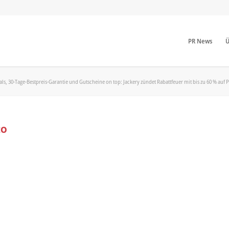
PR News
Ü
als, 30-Tage-Bestpreis-Garantie und Gutscheine on top: Jackery zündet Rabattfeuer mit bis zu 60 % auf
to