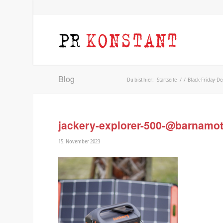
Blog
Du bist hier:
Startseite
/
/
Black-Friday-De
jackery-explorer-500-@barnamo
15. November 2023