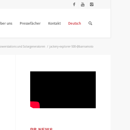
ber uns
Pressefächer
Kontakt
Deutsch
 Powerstations und Solargeneratoren
/
jackery-explorer-500-@barnamoto
PR NEWS