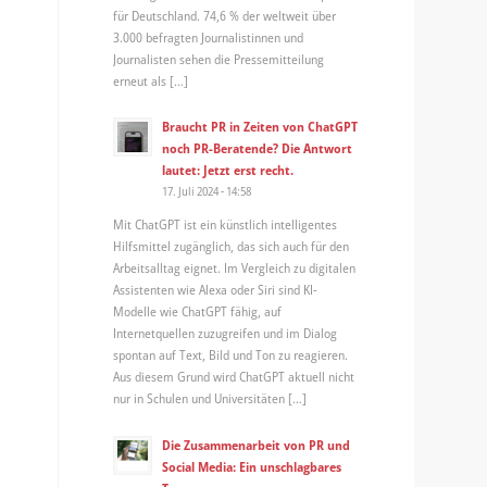
für Deutschland. 74,6 % der weltweit über
3.000 befragten Journalistinnen und
Journalisten sehen die Pressemitteilung
erneut als […]
Braucht PR in Zeiten von ChatGPT
noch PR-Beratende? Die Antwort
lautet: Jetzt erst recht.
17. Juli 2024 - 14:58
Mit ChatGPT ist ein künstlich intelligentes
Hilfsmittel zugänglich, das sich auch für den
Arbeitsalltag eignet. Im Vergleich zu digitalen
Assistenten wie Alexa oder Siri sind KI-
Modelle wie ChatGPT fähig, auf
Internetquellen zuzugreifen und im Dialog
spontan auf Text, Bild und Ton zu reagieren.
Aus diesem Grund wird ChatGPT aktuell nicht
nur in Schulen und Universitäten […]
Die Zusammenarbeit von PR und
Social Media: Ein unschlagbares