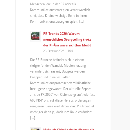
Menschen, die in der PR oder für
Kommunikationsstrategien verantwortlich
sind, dass KI eine wichtige Rolle in ihren
Kommunikationsstrategien spielt. […]
PR-Trends 2026: Warum
menschliches Storytelling trotz
der KI-Ära unverzichtbar bleibt
20. Februar 2026 - 11:05
Die PR-Branche befindet sich in einem
tiefgreifenden Wandel. Mediennutzung
verändert sich rasant, Budgets werden
knapper und in nahezu allen
Kommunikationsprozessen wird künstliche
Intelligenz angewandt. Der aktuelle Report
„Inside PR 2026“ von Cision zeigt auf, wie fast
600 PR-Profis auf diese Herausforderungen
reagieren. Eines wird dabei klar: PR-Arbeit ist
wichtiger denn je, doch ihre Rolle verändert
[…]
Mehr als Sichtbarkeit: Warum die