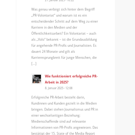
Was genau verbirgt sich hinter dem Begriff
„PR-Volontariat“ und warum ist es ein
entscheidender Schritt auf dem Weg zu einer
Karriere in den Medien und der
Öffentlichkeitsarbeit? Ein Volontariat – auch
als „Volo“ bekannt – ist die Grundausbildung
für angehende PR-Profis und Journalisten. Es
dauert 24 Monate und gilt als
Karrieresprungbrett für junge Menschen, die
[…]
Wie funktioniert erfolgreiche PR-
Arbeit in 2025?
8. Januar 2025 - 12:08
Erfolgreiche PR-Arbeit besteht darin,
Kundinnen und Kunden gezielt in die Medien
bringen. Dabei stehen Journalismus und PR in
einer wechselseitigen Beziehung:
Medienschaffende sind auf relevante
Informationen von PR-Profis angewiesen. Das
bestätigt der 15. State of the Media Report