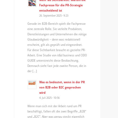
Fachpresse für die PR-Strategie
entscheidend ist
26. September 2025 - 9:23
Gerade im B2B-Bereich spielt die Fachpresse
eine zentrale Rolle. Sie verleiht Produkten,
Dienstleistungen und Unternehmen die nötige
Glaubwürdigkeit – denn was redaktionell
erscheint, gilt als geprüft und eingeordnet.
Für diese Sichtbarkeit braucht es gezielte PR-
Arbeit. Eine Studie von it&d business und CIDO
GUIDE unterstreicht diese Beobachtung.
Demnach sieht fast jede zweite Person, die in
der […]
Was es bedeutet, wenn in der PR
von B2B oder B2C gesprochen
wird
4. Juli 2025 - 10:56
Wenn man sich mit der Arbeit rund um PR
beschäftigt, fallen oft die zwei Begriffe „B2B“
und „B2C“. Aber was genau steckt eigentlich