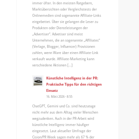
immer öfter. In den meisten Ratgebern,
Marktübersichten oder Vergleichstests der
Onlinemedien sind sogenannte Affiliate-Links
eingebettet. Über sie gelangen die Leser zu
Produkten oder Dienstleistungen der
„Advertiser“. Advetiser sind meist
Unternehmen, die an sogenannte „Affiliates“
(Verlage, Blogger, Influencer) Provisionen
zahlen, wenn Ware über einen Affiliate-Link
verkauft wurde. Affiliate-Marketing kann
verschiedene Aktionen […]
Künstliche Intelligenz in der PR:
Praktische Tipps für den richtigen
Einsatz
16. März 2026 - 8:55
ChatGPT, Gemini und Co. sind heutzutage
nicht mehr aus dem Alltag vieler Menschen
wegzudenken. Auch in der PR-Arbeit wird
künstliche Intelligenz immer häufiger
eingesetzt. Laut aktueller Umfrage der
Cision/PR Week sagen mehr als 67 % der