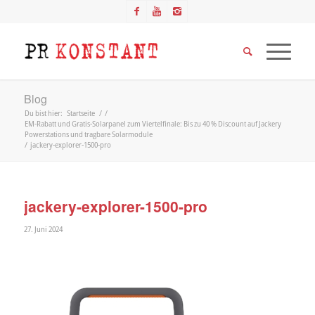
Blog
Du bist hier:
Startseite
/
/
EM-Rabatt und Gratis-Solarpanel zum Viertelfinale: Bis zu 40 % Discount auf Jackery
Powerstations und tragbare Solarmodule
/
jackery-explorer-1500-pro
jackery-explorer-1500-pro
27. Juni 2024