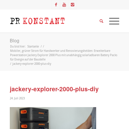
Blog
Du bist hier:
Startseite
/
/
Mobiler, grüner Strom für Handwerker und Renovierungshelden: Erweiterbare
Powerstation Jackery Explorer 2000 Plus mit unabhängig solarladbaren Battery Packs
für Energie auf der Baustelle
/
jackery-explorer-2000-plus-diy
jackery-explorer-2000-plus-diy
24. Juli 2023