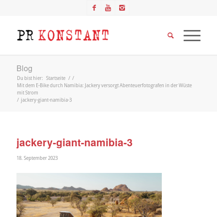
Blog
Du bist hier:
Startseite
/
/
Mit dem E-Bike durch Namibia: Jackery versorgt Abenteuerfotografen in der Wüste
mit Strom
/
jackery-giant-namibia-3
jackery-giant-namibia-3
18. September 2023