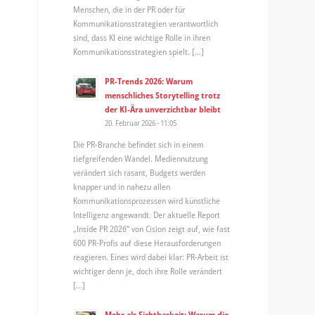
Menschen, die in der PR oder für
Kommunikationsstrategien verantwortlich
sind, dass KI eine wichtige Rolle in ihren
Kommunikationsstrategien spielt. […]
PR-Trends 2026: Warum
menschliches Storytelling trotz
der KI-Ära unverzichtbar bleibt
20. Februar 2026 - 11:05
Die PR-Branche befindet sich in einem
tiefgreifenden Wandel. Mediennutzung
verändert sich rasant, Budgets werden
knapper und in nahezu allen
Kommunikationsprozessen wird künstliche
Intelligenz angewandt. Der aktuelle Report
„Inside PR 2026“ von Cision zeigt auf, wie fast
600 PR-Profis auf diese Herausforderungen
reagieren. Eines wird dabei klar: PR-Arbeit ist
wichtiger denn je, doch ihre Rolle verändert
[…]
Mehr als Sichtbarkeit: Warum die