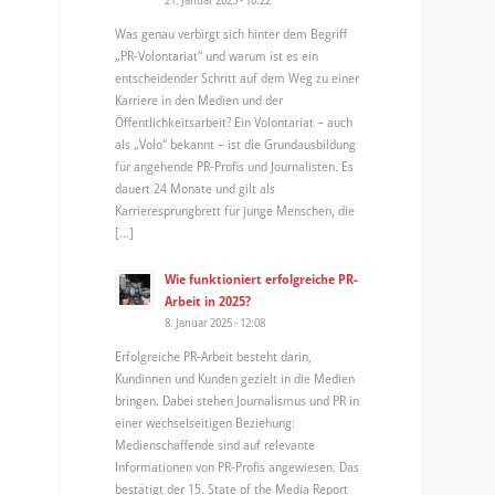
Was genau verbirgt sich hinter dem Begriff
„PR-Volontariat“ und warum ist es ein
entscheidender Schritt auf dem Weg zu einer
Karriere in den Medien und der
Öffentlichkeitsarbeit? Ein Volontariat – auch
als „Volo“ bekannt – ist die Grundausbildung
für angehende PR-Profis und Journalisten. Es
dauert 24 Monate und gilt als
Karrieresprungbrett für junge Menschen, die
[…]
Wie funktioniert erfolgreiche PR-
Arbeit in 2025?
8. Januar 2025 - 12:08
Erfolgreiche PR-Arbeit besteht darin,
Kundinnen und Kunden gezielt in die Medien
bringen. Dabei stehen Journalismus und PR in
einer wechselseitigen Beziehung:
Medienschaffende sind auf relevante
Informationen von PR-Profis angewiesen. Das
bestätigt der 15. State of the Media Report