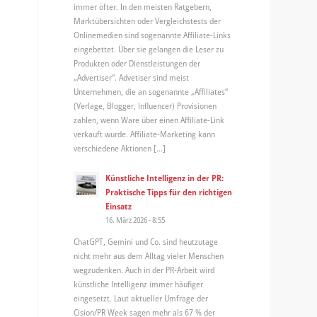
immer öfter. In den meisten Ratgebern,
Marktübersichten oder Vergleichstests der
Onlinemedien sind sogenannte Affiliate-Links
eingebettet. Über sie gelangen die Leser zu
Produkten oder Dienstleistungen der
„Advertiser“. Advetiser sind meist
Unternehmen, die an sogenannte „Affiliates“
(Verlage, Blogger, Influencer) Provisionen
zahlen, wenn Ware über einen Affiliate-Link
verkauft wurde. Affiliate-Marketing kann
verschiedene Aktionen […]
Künstliche Intelligenz in der PR:
Praktische Tipps für den richtigen
Einsatz
16. März 2026 - 8:55
ChatGPT, Gemini und Co. sind heutzutage
nicht mehr aus dem Alltag vieler Menschen
wegzudenken. Auch in der PR-Arbeit wird
künstliche Intelligenz immer häufiger
eingesetzt. Laut aktueller Umfrage der
Cision/PR Week sagen mehr als 67 % der