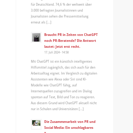
für Deutschland. 74,6 % der weltweit über
3.000 befragten Journalistinnen und
Journalisten sehen die Pressemitteilung
erneut als […]
Braucht PR in Zeiten von ChatGPT
noch PR-Beratende? Die Antwort
lautet: Jetzt erst recht.
17. Juli 2024 - 14:58
Mit ChatGPT ist ein künstlich intelligentes
Hilfsmittel zugänglich, das sich auch für den
Arbeitsalltag eignet. Im Vergleich zu digitalen
Assistenten wie Alexa oder Siri sind KI-
Modelle wie ChatGPT fähig, auf
Internetquellen zuzugreifen und im Dialog
spontan auf Text, Bild und Ton zu reagieren.
Aus diesem Grund wird ChatGPT aktuell nicht
nur in Schulen und Universitäten […]
Die Zusammenarbeit von PR und
Social Media: Ein unschlagbares