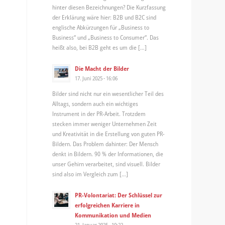
hinter diesen Bezeichnungen? Die Kurzfassung
der Erklärung wäre hier: B2B und B2C sind
englische Abkürzungen für „Business to
Business“ und „Business to Consumer“. Das
heißt also, bei B2B geht es um die […]
Die Macht der Bilder
17. Juni 2025 - 16:06
Bilder sind nicht nur ein wesentlicher Teil des
Alltags, sondern auch ein wichtiges
Instrument in der PR-Arbeit. Trotzdem
stecken immer weniger Unternehmen Zeit
und Kreativität in die Erstellung von guten PR-
Bildern. Das Problem dahinter: Der Mensch
denkt in Bildern. 90 % der Informationen, die
unser Gehirn verarbeitet, sind visuell. Bilder
sind also im Vergleich zum […]
PR-Volontariat: Der Schlüssel zur
erfolgreichen Karriere in
Kommunikation und Medien
21. Januar 2025 - 10:22