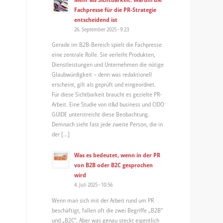
Fachpresse für die PR-Strategie
entscheidend ist
26. September 2025 - 9:23
Gerade im B2B-Bereich spielt die Fachpresse
eine zentrale Rolle. Sie verleiht Produkten,
Dienstleistungen und Unternehmen die nötige
Glaubwürdigkeit – denn was redaktionell
erscheint, gilt als geprüft und eingeordnet.
Für diese Sichtbarkeit braucht es gezielte PR-
Arbeit. Eine Studie von it&d business und CIDO
GUIDE unterstreicht diese Beobachtung.
Demnach sieht fast jede zweite Person, die in
der […]
Was es bedeutet, wenn in der PR
von B2B oder B2C gesprochen
wird
4. Juli 2025 - 10:56
Wenn man sich mit der Arbeit rund um PR
beschäftigt, fallen oft die zwei Begriffe „B2B“
und „B2C“. Aber was genau steckt eigentlich