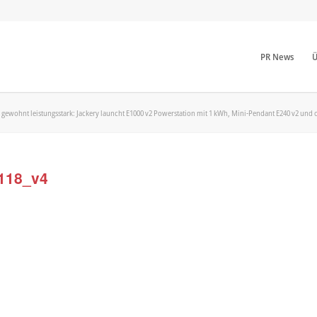
PR News
Ü
er gewohnt leistungsstark: Jackery launcht E1000 v2 Powerstation mit 1 kWh, Mini-Pendant E240 v2 und
118_v4