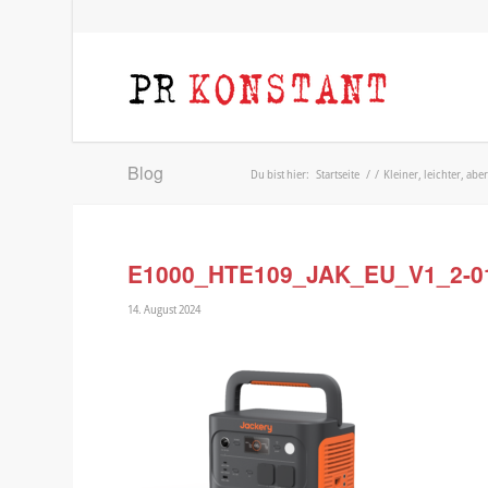
Blog
Du bist hier:
Startseite
/
/
Kleiner, leichter, ab
E1000_HTE109_JAK_EU_V1_2-0
14. August 2024