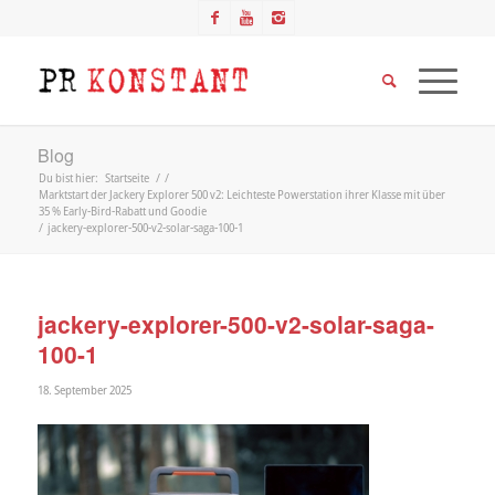
Blog
Du bist hier:
Startseite
/
/
Marktstart der Jackery Explorer 500 v2: Leichteste Powerstation ihrer Klasse mit über
35 % Early-Bird-Rabatt und Goodie
/
jackery-explorer-500-v2-solar-saga-100-1
jackery-explorer-500-v2-solar-saga-
100-1
18. September 2025