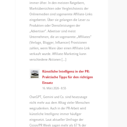
immer öfter. In den meisten Ratgebern,
Marktübersichten oder Vergleichstests der
Onlinemedien sind sogenannte Affiliate-Links
eingebettet. Über sie gelangen die Leser zu
Produkten oder Dienstleistungen der
„Advertiser“. Advetiser sind meist
Unternehmen, die an sogenannte „Affiliates“
(Verlage, Blogger, Influencer) Provisionen
zahlen, wenn Ware über einen Affiliate-Link
verkauft wurde. Affiliate-Marketing kann
verschiedene Aktionen […]
Künstliche Intelligenz in der PR:
Praktische Tipps für den richtigen
Einsatz
16. März 2026 - 8:55
ChatGPT, Gemini und Co. sind heutzutage
nicht mehr aus dem Alltag vieler Menschen
wegzudenken. Auch in der PR-Arbeit wird
künstliche Intelligenz immer häufiger
eingesetzt. Laut aktueller Umfrage der
Cision/PR Week sagen mehr als 67 % der