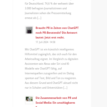
für Deutschland. 74,6 % der weltweit über
3.000 befragten Journalistinnen und
Journalisten sehen die Pressemitteilung
erneut als […]
Braucht PR in Zeiten von ChatGPT
noch PR-Beratende? Die Antwort
lautet: Jetzt erst recht.
17. Juli 2024 - 14:58
Mit ChatGPT ist ein künstlich intelligentes
Hilfsmittel zugänglich, das sich auch für den
Arbeitsalltag eignet. Im Vergleich zu digitalen
Assistenten wie Alexa oder Siri sind KI-
Modelle wie ChatGPT fähig, auf
Internetquellen zuzugreifen und im Dialog
spontan auf Text, Bild und Ton zu reagieren.
Aus diesem Grund wird ChatGPT aktuell nicht
nur in Schulen und Universitäten […]
Die Zusammenarbeit von PR und
Social Media: Ein unschlagbares