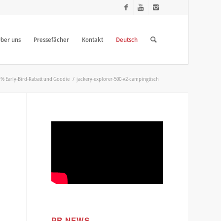
ber uns
Pressefächer
Kontakt
Deutsch
35 % Early-Bird-Rabatt und Goodie
/
jackery-explorer-500-v2-campingtisch
PR NEWS