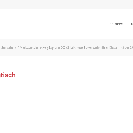
PR News
Ü
Startseite
/
/
Marktstart der Jackery Explorer 500 v2: Leichteste Powerstation ihrer Klasse mit über 
tisch