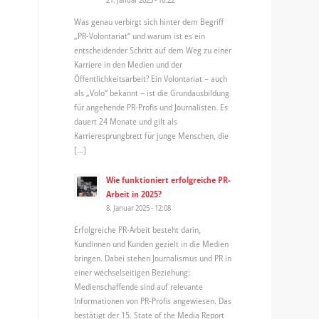
Was genau verbirgt sich hinter dem Begriff
„PR-Volontariat“ und warum ist es ein
entscheidender Schritt auf dem Weg zu einer
Karriere in den Medien und der
Öffentlichkeitsarbeit? Ein Volontariat – auch
als „Volo“ bekannt – ist die Grundausbildung
für angehende PR-Profis und Journalisten. Es
dauert 24 Monate und gilt als
Karrieresprungbrett für junge Menschen, die
[…]
Wie funktioniert erfolgreiche PR-
Arbeit in 2025?
8. Januar 2025 - 12:08
Erfolgreiche PR-Arbeit besteht darin,
Kundinnen und Kunden gezielt in die Medien
bringen. Dabei stehen Journalismus und PR in
einer wechselseitigen Beziehung:
Medienschaffende sind auf relevante
Informationen von PR-Profis angewiesen. Das
bestätigt der 15. State of the Media Report