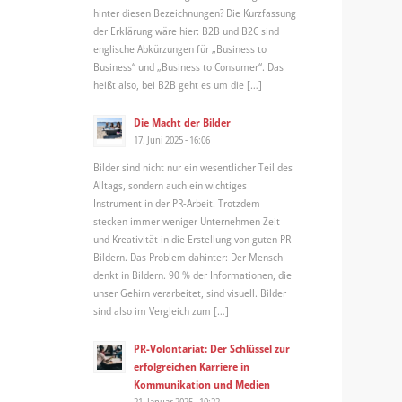
hinter diesen Bezeichnungen? Die Kurzfassung
der Erklärung wäre hier: B2B und B2C sind
englische Abkürzungen für „Business to
Business“ und „Business to Consumer“. Das
heißt also, bei B2B geht es um die […]
Die Macht der Bilder
17. Juni 2025 - 16:06
Bilder sind nicht nur ein wesentlicher Teil des
Alltags, sondern auch ein wichtiges
Instrument in der PR-Arbeit. Trotzdem
stecken immer weniger Unternehmen Zeit
und Kreativität in die Erstellung von guten PR-
Bildern. Das Problem dahinter: Der Mensch
denkt in Bildern. 90 % der Informationen, die
unser Gehirn verarbeitet, sind visuell. Bilder
sind also im Vergleich zum […]
PR-Volontariat: Der Schlüssel zur
erfolgreichen Karriere in
Kommunikation und Medien
21. Januar 2025 - 10:22