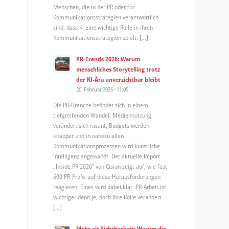
Menschen, die in der PR oder für
Kommunikationsstrategien verantwortlich
sind, dass KI eine wichtige Rolle in ihren
Kommunikationsstrategien spielt. […]
PR-Trends 2026: Warum
menschliches Storytelling trotz
der KI-Ära unverzichtbar bleibt
20. Februar 2026 - 11:05
Die PR-Branche befindet sich in einem
tiefgreifenden Wandel. Mediennutzung
verändert sich rasant, Budgets werden
knapper und in nahezu allen
Kommunikationsprozessen wird künstliche
Intelligenz angewandt. Der aktuelle Report
„Inside PR 2026“ von Cision zeigt auf, wie fast
600 PR-Profis auf diese Herausforderungen
reagieren. Eines wird dabei klar: PR-Arbeit ist
wichtiger denn je, doch ihre Rolle verändert
[…]
Mehr als Sichtbarkeit: Warum die