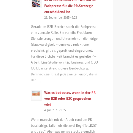
Fachpresse für die PR-Strategie
entscheidend ist
26. September 2025 - 9:23
Gerade im B2B-Bereich spielt die Fachpresse
eine zentrale Rolle. Sie verleiht Produkten,
Dienstleistungen und Unternehmen die nötige
Glaubwürdigkeit – denn was redaktionell
erscheint, gilt als geprüft und eingeordnet.
Für diese Sichtbarkeit braucht es gezielte PR-
Arbeit. Eine Studie von it&d business und CIDO
GUIDE unterstreicht diese Beobachtung.
Demnach sieht fast jede zweite Person, die in
der […]
Was es bedeutet, wenn in der PR
von B2B oder B2C gesprochen
wird
4. Juli 2025 - 10:56
Wenn man sich mit der Arbeit rund um PR
beschäftigt, fallen oft die zwei Begriffe „B2B“
und „B2C“. Aber was genau steckt eigentlich