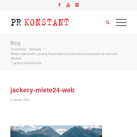
Blog
Du bist hier:
Startseite
/
/
Mieten statt kaufen: Jackery Powerstations und mobile Solarpanels ab sofort bei
Miete24
/
jackery-miete24-web
jackery-miete24-web
2. Januar 2024