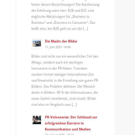
hinter diesen Bezeichnungen? Die Kurzfassung
der Erklärung wäre hier: B2B und B2C sind
englische Abkürzungen für „Business to
Business“ und „Business to Consumer“. Das
heißt also, bei B2B geht es um die […]
Die Macht der Bilder
17. Juni 2025 - 16:06
Bilder sind nicht nur ein wesentlicher Teil des
Alltags, sondern auch ein wichtiges
Instrument in der PR-Arbeit. Trotzdem
stecken immer weniger Unternehmen Zeit
und Kreativität in die Erstellung von guten PR-
Bildern. Das Problem dahinter: Der Mensch
denkt in Bildern. 90 % der Informationen, die
unser Gehirn verarbeitet, sind visuell. Bilder
sind also im Vergleich zum […]
PR-Volontariat: Der Schlüssel zur
erfolgreichen Karriere in
Kommunikation und Medien
21. Januar 2025 - 10:22