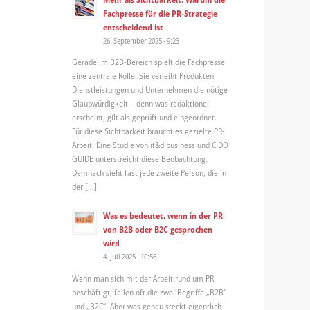
Fachpresse für die PR-Strategie
entscheidend ist
26. September 2025 - 9:23
Gerade im B2B-Bereich spielt die Fachpresse
eine zentrale Rolle. Sie verleiht Produkten,
Dienstleistungen und Unternehmen die nötige
Glaubwürdigkeit – denn was redaktionell
erscheint, gilt als geprüft und eingeordnet.
Für diese Sichtbarkeit braucht es gezielte PR-
Arbeit. Eine Studie von it&d business und CIDO
GUIDE unterstreicht diese Beobachtung.
Demnach sieht fast jede zweite Person, die in
der […]
Was es bedeutet, wenn in der PR
von B2B oder B2C gesprochen
wird
4. Juli 2025 - 10:56
Wenn man sich mit der Arbeit rund um PR
beschäftigt, fallen oft die zwei Begriffe „B2B“
und „B2C“. Aber was genau steckt eigentlich