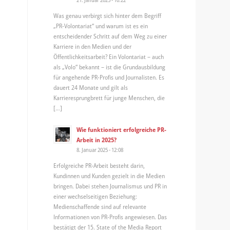
Was genau verbirgt sich hinter dem Begriff
„PR-Volontariat“ und warum ist es ein
entscheidender Schritt auf dem Weg zu einer
Karriere in den Medien und der
Öffentlichkeitsarbeit? Ein Volontariat – auch
als „Volo“ bekannt – ist die Grundausbildung
für angehende PR-Profis und Journalisten. Es
dauert 24 Monate und gilt als
Karrieresprungbrett für junge Menschen, die
[…]
Wie funktioniert erfolgreiche PR-
Arbeit in 2025?
8. Januar 2025 - 12:08
Erfolgreiche PR-Arbeit besteht darin,
Kundinnen und Kunden gezielt in die Medien
bringen. Dabei stehen Journalismus und PR in
einer wechselseitigen Beziehung:
Medienschaffende sind auf relevante
Informationen von PR-Profis angewiesen. Das
bestätigt der 15. State of the Media Report