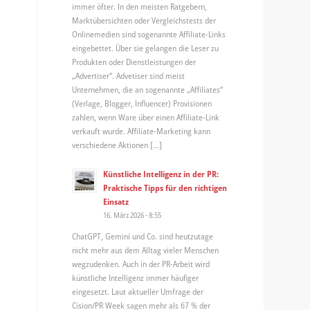
immer öfter. In den meisten Ratgebern,
Marktübersichten oder Vergleichstests der
Onlinemedien sind sogenannte Affiliate-Links
eingebettet. Über sie gelangen die Leser zu
Produkten oder Dienstleistungen der
„Advertiser“. Advetiser sind meist
Unternehmen, die an sogenannte „Affiliates“
(Verlage, Blogger, Influencer) Provisionen
zahlen, wenn Ware über einen Affiliate-Link
verkauft wurde. Affiliate-Marketing kann
verschiedene Aktionen […]
Künstliche Intelligenz in der PR:
Praktische Tipps für den richtigen
Einsatz
16. März 2026 - 8:55
ChatGPT, Gemini und Co. sind heutzutage
nicht mehr aus dem Alltag vieler Menschen
wegzudenken. Auch in der PR-Arbeit wird
künstliche Intelligenz immer häufiger
eingesetzt. Laut aktueller Umfrage der
Cision/PR Week sagen mehr als 67 % der