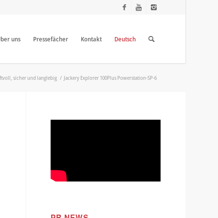
ber uns
Pressefächer
Kontakt
Deutsch
tvoll, sicher und langlebig
/
Jackery Explorer 100Plus Powerstation-SP-6
PR NEWS