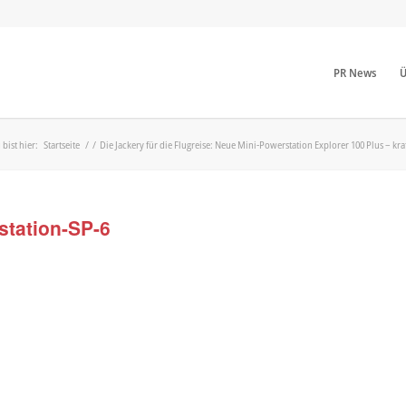
PR News
Ü
 bist hier:
Startseite
/
/
Die Jackery für die Flugreise: Neue Mini-Powerstation Explorer 100 Plus – kraf
station-SP-6