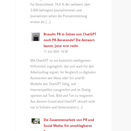
für Deutschland. 74,6 % der weltweit über
3.000 befragten Journalistinnen und
Journalisten sehen die Pressemitteilung
erneut als […]
Braucht PR in Zeiten von ChatGPT
noch PR-Beratende? Die Antwort
lautet: Jetzt erst recht.
17. Juli 2024 - 14:58
Mit ChatGPT ist ein künstlich intelligentes
Hilfsmittel zugänglich, das sich auch für den
Arbeitsalltag eignet. Im Vergleich zu digitalen
Assistenten wie Alexa oder Siri sind KI-
Modelle wie ChatGPT fähig, auf
Internetquellen zuzugreifen und im Dialog
spontan auf Text, Bild und Ton zu reagieren.
Aus diesem Grund wird ChatGPT aktuell nicht
nur in Schulen und Universitäten […]
Die Zusammenarbeit von PR und
Social Media: Ein unschlagbares