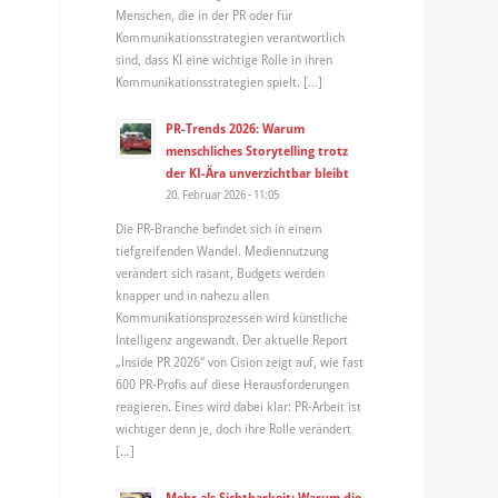
Menschen, die in der PR oder für
Kommunikationsstrategien verantwortlich
sind, dass KI eine wichtige Rolle in ihren
Kommunikationsstrategien spielt. […]
PR-Trends 2026: Warum
menschliches Storytelling trotz
der KI-Ära unverzichtbar bleibt
20. Februar 2026 - 11:05
Die PR-Branche befindet sich in einem
tiefgreifenden Wandel. Mediennutzung
verändert sich rasant, Budgets werden
knapper und in nahezu allen
Kommunikationsprozessen wird künstliche
Intelligenz angewandt. Der aktuelle Report
„Inside PR 2026“ von Cision zeigt auf, wie fast
600 PR-Profis auf diese Herausforderungen
reagieren. Eines wird dabei klar: PR-Arbeit ist
wichtiger denn je, doch ihre Rolle verändert
[…]
Mehr als Sichtbarkeit: Warum die