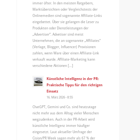
immer öfter. In den meisten Ratgebern,
Marktübersichten oder Vergleichstests der
Onlinemedien sind sogenannte Affiliate-Links
eingebettet. Über sie gelangen die Leser zu
Produkten oder Dienstleistungen der
„Advertiser“. Advetiser sind meist
Unternehmen, die an sogenannte „Affiliates“
(Verlage, Blogger, Influencer) Provisionen
zahlen, wenn Ware über einen Affiliate-Link
verkauft wurde. Affiliate-Marketing kann
verschiedene Aktionen […]
Künstliche Intelligenz in der PR:
Praktische Tipps für den richtigen
Einsatz
16. März 2026 - 8:55
ChatGPT, Gemini und Co. sind heutzutage
nicht mehr aus dem Alltag vieler Menschen
wegzudenken. Auch in der PR-Arbeit wird
künstliche Intelligenz immer häufiger
eingesetzt. Laut aktueller Umfrage der
Cision/PR Week sagen mehr als 67 % der