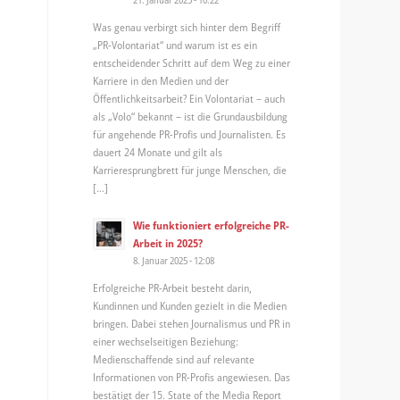
Was genau verbirgt sich hinter dem Begriff
„PR-Volontariat“ und warum ist es ein
entscheidender Schritt auf dem Weg zu einer
Karriere in den Medien und der
Öffentlichkeitsarbeit? Ein Volontariat – auch
als „Volo“ bekannt – ist die Grundausbildung
für angehende PR-Profis und Journalisten. Es
dauert 24 Monate und gilt als
Karrieresprungbrett für junge Menschen, die
[…]
Wie funktioniert erfolgreiche PR-
Arbeit in 2025?
8. Januar 2025 - 12:08
Erfolgreiche PR-Arbeit besteht darin,
Kundinnen und Kunden gezielt in die Medien
bringen. Dabei stehen Journalismus und PR in
einer wechselseitigen Beziehung:
Medienschaffende sind auf relevante
Informationen von PR-Profis angewiesen. Das
bestätigt der 15. State of the Media Report