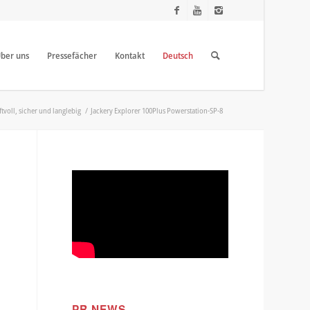
ber uns
Pressefächer
Kontakt
Deutsch
tvoll, sicher und langlebig
/
Jackery Explorer 100Plus Powerstation-SP-8
PR NEWS