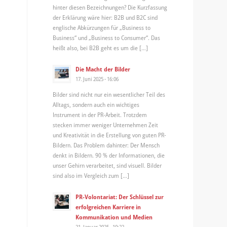
hinter diesen Bezeichnungen? Die Kurzfassung
der Erklärung wäre hier: B2B und B2C sind
englische Abkürzungen für „Business to
Business“ und „Business to Consumer“. Das
heißt also, bei B2B geht es um die […]
Die Macht der Bilder
17. Juni 2025 - 16:06
Bilder sind nicht nur ein wesentlicher Teil des
Alltags, sondern auch ein wichtiges
Instrument in der PR-Arbeit. Trotzdem
stecken immer weniger Unternehmen Zeit
und Kreativität in die Erstellung von guten PR-
Bildern. Das Problem dahinter: Der Mensch
denkt in Bildern. 90 % der Informationen, die
unser Gehirn verarbeitet, sind visuell. Bilder
sind also im Vergleich zum […]
PR-Volontariat: Der Schlüssel zur
erfolgreichen Karriere in
Kommunikation und Medien
21. Januar 2025 - 10:22