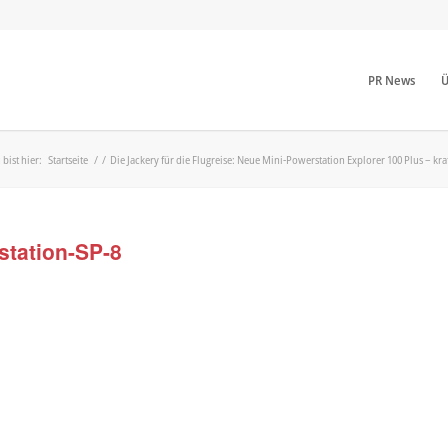
PR News
Ü
 bist hier:
Startseite
/
/
Die Jackery für die Flugreise: Neue Mini-Powerstation Explorer 100 Plus – kraf
station-SP-8