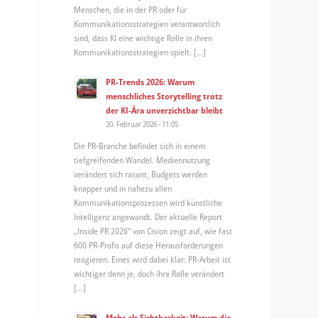
Menschen, die in der PR oder für
Kommunikationsstrategien verantwortlich
sind, dass KI eine wichtige Rolle in ihren
Kommunikationsstrategien spielt. […]
PR-Trends 2026: Warum
menschliches Storytelling trotz
der KI-Ära unverzichtbar bleibt
20. Februar 2026 - 11:05
Die PR-Branche befindet sich in einem
tiefgreifenden Wandel. Mediennutzung
verändert sich rasant, Budgets werden
knapper und in nahezu allen
Kommunikationsprozessen wird künstliche
Intelligenz angewandt. Der aktuelle Report
„Inside PR 2026“ von Cision zeigt auf, wie fast
600 PR-Profis auf diese Herausforderungen
reagieren. Eines wird dabei klar: PR-Arbeit ist
wichtiger denn je, doch ihre Rolle verändert
[…]
Mehr als Sichtbarkeit: Warum die