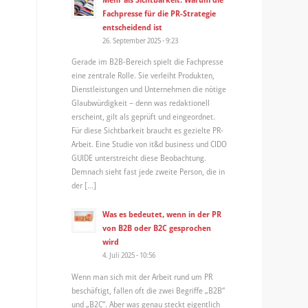
Fachpresse für die PR-Strategie
entscheidend ist
26. September 2025 - 9:23
Gerade im B2B-Bereich spielt die Fachpresse
eine zentrale Rolle. Sie verleiht Produkten,
Dienstleistungen und Unternehmen die nötige
Glaubwürdigkeit – denn was redaktionell
erscheint, gilt als geprüft und eingeordnet.
Für diese Sichtbarkeit braucht es gezielte PR-
Arbeit. Eine Studie von it&d business und CIDO
GUIDE unterstreicht diese Beobachtung.
Demnach sieht fast jede zweite Person, die in
der […]
Was es bedeutet, wenn in der PR
von B2B oder B2C gesprochen
wird
4. Juli 2025 - 10:56
Wenn man sich mit der Arbeit rund um PR
beschäftigt, fallen oft die zwei Begriffe „B2B“
und „B2C“. Aber was genau steckt eigentlich