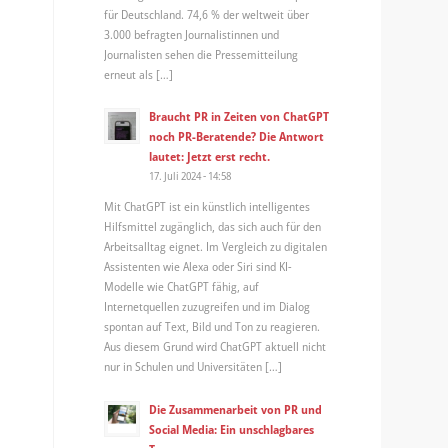
für Deutschland. 74,6 % der weltweit über
3.000 befragten Journalistinnen und
Journalisten sehen die Pressemitteilung
erneut als […]
Braucht PR in Zeiten von ChatGPT
noch PR-Beratende? Die Antwort
lautet: Jetzt erst recht.
17. Juli 2024 - 14:58
Mit ChatGPT ist ein künstlich intelligentes
Hilfsmittel zugänglich, das sich auch für den
Arbeitsalltag eignet. Im Vergleich zu digitalen
Assistenten wie Alexa oder Siri sind KI-
Modelle wie ChatGPT fähig, auf
Internetquellen zuzugreifen und im Dialog
spontan auf Text, Bild und Ton zu reagieren.
Aus diesem Grund wird ChatGPT aktuell nicht
nur in Schulen und Universitäten […]
Die Zusammenarbeit von PR und
Social Media: Ein unschlagbares