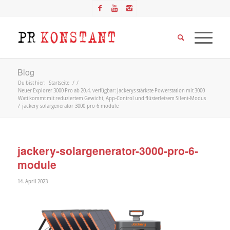
Blog
Du bist hier:
Startseite
/
/
Neuer Explorer 3000 Pro ab 20.4. verfügbar: Jackerys stärkste Powerstation mit 3000
Watt kommt mit reduziertem Gewicht, App-Control und flüsterleisem Silent-Modus
/
jackery-solargenerator-3000-pro-6-module
jackery-solargenerator-3000-pro-6-
module
14. April 2023