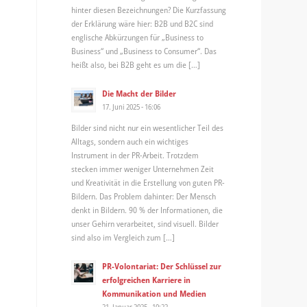
hinter diesen Bezeichnungen? Die Kurzfassung
der Erklärung wäre hier: B2B und B2C sind
englische Abkürzungen für „Business to
Business“ und „Business to Consumer“. Das
heißt also, bei B2B geht es um die […]
Die Macht der Bilder
17. Juni 2025 - 16:06
Bilder sind nicht nur ein wesentlicher Teil des
Alltags, sondern auch ein wichtiges
Instrument in der PR-Arbeit. Trotzdem
stecken immer weniger Unternehmen Zeit
und Kreativität in die Erstellung von guten PR-
Bildern. Das Problem dahinter: Der Mensch
denkt in Bildern. 90 % der Informationen, die
unser Gehirn verarbeitet, sind visuell. Bilder
sind also im Vergleich zum […]
PR-Volontariat: Der Schlüssel zur
erfolgreichen Karriere in
Kommunikation und Medien
21. Januar 2025 - 10:22