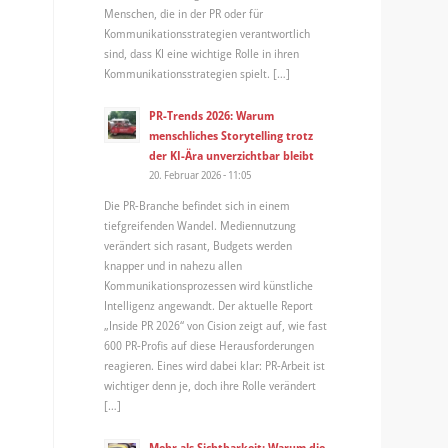
Menschen, die in der PR oder für
Kommunikationsstrategien verantwortlich
sind, dass KI eine wichtige Rolle in ihren
Kommunikationsstrategien spielt. […]
PR-Trends 2026: Warum
menschliches Storytelling trotz
der KI-Ära unverzichtbar bleibt
20. Februar 2026 - 11:05
Die PR-Branche befindet sich in einem
tiefgreifenden Wandel. Mediennutzung
verändert sich rasant, Budgets werden
knapper und in nahezu allen
Kommunikationsprozessen wird künstliche
Intelligenz angewandt. Der aktuelle Report
„Inside PR 2026“ von Cision zeigt auf, wie fast
600 PR-Profis auf diese Herausforderungen
reagieren. Eines wird dabei klar: PR-Arbeit ist
wichtiger denn je, doch ihre Rolle verändert
[…]
Mehr als Sichtbarkeit: Warum die