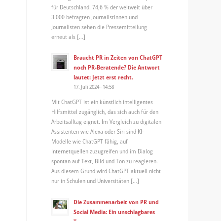
für Deutschland. 74,6 % der weltweit über
3.000 befragten Journalistinnen und
Journalisten sehen die Pressemitteilung
erneut als […]
Braucht PR in Zeiten von ChatGPT
noch PR-Beratende? Die Antwort
lautet: Jetzt erst recht.
17. Juli 2024 - 14:58
Mit ChatGPT ist ein künstlich intelligentes
Hilfsmittel zugänglich, das sich auch für den
Arbeitsalltag eignet. Im Vergleich zu digitalen
Assistenten wie Alexa oder Siri sind KI-
Modelle wie ChatGPT fähig, auf
Internetquellen zuzugreifen und im Dialog
spontan auf Text, Bild und Ton zu reagieren.
Aus diesem Grund wird ChatGPT aktuell nicht
nur in Schulen und Universitäten […]
Die Zusammenarbeit von PR und
Social Media: Ein unschlagbares