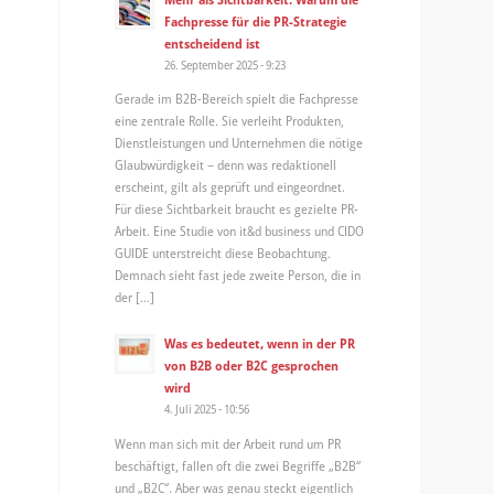
Fachpresse für die PR-Strategie
entscheidend ist
26. September 2025 - 9:23
Gerade im B2B-Bereich spielt die Fachpresse
eine zentrale Rolle. Sie verleiht Produkten,
Dienstleistungen und Unternehmen die nötige
Glaubwürdigkeit – denn was redaktionell
erscheint, gilt als geprüft und eingeordnet.
Für diese Sichtbarkeit braucht es gezielte PR-
Arbeit. Eine Studie von it&d business und CIDO
GUIDE unterstreicht diese Beobachtung.
Demnach sieht fast jede zweite Person, die in
der […]
Was es bedeutet, wenn in der PR
von B2B oder B2C gesprochen
wird
4. Juli 2025 - 10:56
Wenn man sich mit der Arbeit rund um PR
beschäftigt, fallen oft die zwei Begriffe „B2B“
und „B2C“. Aber was genau steckt eigentlich