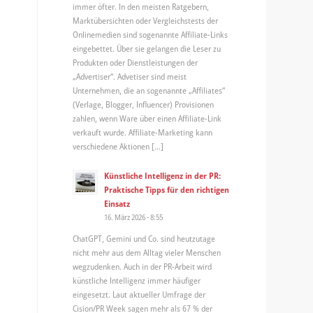
immer öfter. In den meisten Ratgebern,
Marktübersichten oder Vergleichstests der
Onlinemedien sind sogenannte Affiliate-Links
eingebettet. Über sie gelangen die Leser zu
Produkten oder Dienstleistungen der
„Advertiser“. Advetiser sind meist
Unternehmen, die an sogenannte „Affiliates“
(Verlage, Blogger, Influencer) Provisionen
zahlen, wenn Ware über einen Affiliate-Link
verkauft wurde. Affiliate-Marketing kann
verschiedene Aktionen […]
Künstliche Intelligenz in der PR:
Praktische Tipps für den richtigen
Einsatz
16. März 2026 - 8:55
ChatGPT, Gemini und Co. sind heutzutage
nicht mehr aus dem Alltag vieler Menschen
wegzudenken. Auch in der PR-Arbeit wird
künstliche Intelligenz immer häufiger
eingesetzt. Laut aktueller Umfrage der
Cision/PR Week sagen mehr als 67 % der