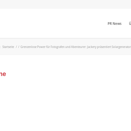
PR News
Ü
:
Startseite
/
/
Grenzenlose Power für Fotografen und Abenteurer: Jackery präsentiert Solargenerato
ne