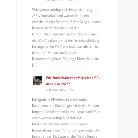
Was genau verbirgt sich hinter dem Begriff
„PR-Volontariat“ und warum ist es ein
entscheidender Schritt auf dem Weg zu einer
Karriere in den Medien und der
Öffentlichkeitsarbeit? Ein Volontariat – auch
als „Volo“ bekannt – ist die Grundausbildung
für angehende PR-Profis und Journalisten. Es
dauert 24 Monate und gilt als
Karrieresprungbrett für junge Menschen, die
[…]
Wie funktioniert erfolgreiche PR-
Arbeit in 2025?
8. Januar 2025 - 12:08
Erfolgreiche PR-Arbeit besteht darin,
Kundinnen und Kunden gezielt in die Medien
bringen. Dabei stehen Journalismus und PR in
einer wechselseitigen Beziehung:
Medienschaffende sind auf relevante
Informationen von PR-Profis angewiesen. Das
bestätigt der 15. State of the Media Report