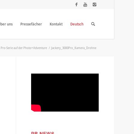
ber uns
Pressefächer
Kontakt
Deutsch
r Pro-Serie auf der Photo+Adventure
/
Jackery_3000Pro_Kamera_Drohne
PR NEWS