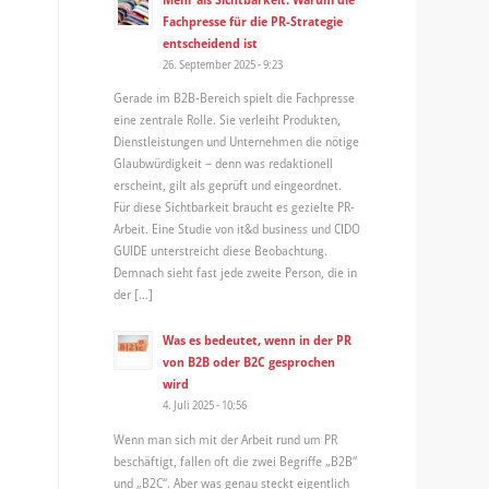
Fachpresse für die PR-Strategie
entscheidend ist
26. September 2025 - 9:23
Gerade im B2B-Bereich spielt die Fachpresse
eine zentrale Rolle. Sie verleiht Produkten,
Dienstleistungen und Unternehmen die nötige
Glaubwürdigkeit – denn was redaktionell
erscheint, gilt als geprüft und eingeordnet.
Für diese Sichtbarkeit braucht es gezielte PR-
Arbeit. Eine Studie von it&d business und CIDO
GUIDE unterstreicht diese Beobachtung.
Demnach sieht fast jede zweite Person, die in
der […]
Was es bedeutet, wenn in der PR
von B2B oder B2C gesprochen
wird
4. Juli 2025 - 10:56
Wenn man sich mit der Arbeit rund um PR
beschäftigt, fallen oft die zwei Begriffe „B2B“
und „B2C“. Aber was genau steckt eigentlich