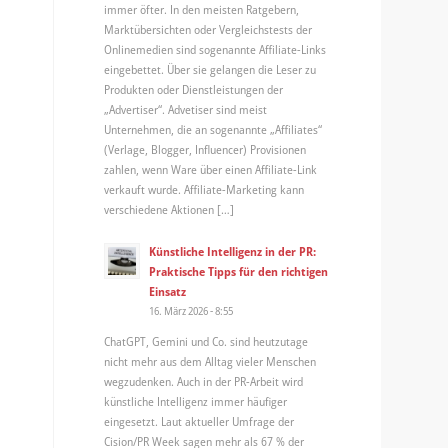
immer öfter. In den meisten Ratgebern,
Marktübersichten oder Vergleichstests der
Onlinemedien sind sogenannte Affiliate-Links
eingebettet. Über sie gelangen die Leser zu
Produkten oder Dienstleistungen der
„Advertiser“. Advetiser sind meist
Unternehmen, die an sogenannte „Affiliates“
(Verlage, Blogger, Influencer) Provisionen
zahlen, wenn Ware über einen Affiliate-Link
verkauft wurde. Affiliate-Marketing kann
verschiedene Aktionen […]
Künstliche Intelligenz in der PR:
Praktische Tipps für den richtigen
Einsatz
16. März 2026 - 8:55
ChatGPT, Gemini und Co. sind heutzutage
nicht mehr aus dem Alltag vieler Menschen
wegzudenken. Auch in der PR-Arbeit wird
künstliche Intelligenz immer häufiger
eingesetzt. Laut aktueller Umfrage der
Cision/PR Week sagen mehr als 67 % der