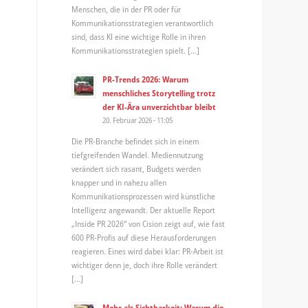
Menschen, die in der PR oder für
Kommunikationsstrategien verantwortlich
sind, dass KI eine wichtige Rolle in ihren
Kommunikationsstrategien spielt. […]
PR-Trends 2026: Warum
menschliches Storytelling trotz
der KI-Ära unverzichtbar bleibt
20. Februar 2026 - 11:05
Die PR-Branche befindet sich in einem
tiefgreifenden Wandel. Mediennutzung
verändert sich rasant, Budgets werden
knapper und in nahezu allen
Kommunikationsprozessen wird künstliche
Intelligenz angewandt. Der aktuelle Report
„Inside PR 2026“ von Cision zeigt auf, wie fast
600 PR-Profis auf diese Herausforderungen
reagieren. Eines wird dabei klar: PR-Arbeit ist
wichtiger denn je, doch ihre Rolle verändert
[…]
Mehr als Sichtbarkeit: Warum die