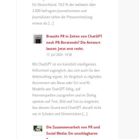
für Deutschland. 74,6 % der weltweit über
3.000 befragten Journalistinnen und
Journalisten sehen die Pressemitteilung
erneut als […]
Braucht PR in Zeiten von ChatGPT
noch PR-Beratende? Die Antwort
lautet: Jetzt erst recht.
17. Juli 2024 - 14:58
Mit ChatGPT ist ein künstlich intelligentes
Hilfsmittel zugänglich, das sich auch für den
Arbeitsalltag eignet. Im Vergleich zu digitalen
Assistenten wie Alexa oder Siri sind KI-
Modelle wie ChatGPT fähig, auf
Internetquellen zuzugreifen und im Dialog
spontan auf Text, Bild und Ton zu reagieren.
Aus diesem Grund wird ChatGPT aktuell nicht
nur in Schulen und Universitäten […]
Die Zusammenarbeit von PR und
Social Media: Ein unschlagbares