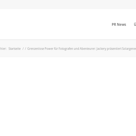
PR News
Ü
 hier:
Startseite
/
/
Grenzenlose Power für Fotografen und Abenteurer: Jackery präsentiert Solargene