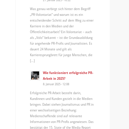
Was genau verbirgt sich hinter dem Begriff
„PR-Volontariat“ und warum ist es ein
entscheidender Schritt auf dem Weg zu einer
Karriere in den Medien und der
Öffentlichkeitsarbeit? Ein Volontariat – auch
als „Volo“ bekannt – ist die Grundausbildung
für angehende PR-Profis und Journalisten. Es
dauert 24 Monate und gilt als
Karrieresprungbrett für junge Menschen, die
[…]
Wie funktioniert erfolgreiche PR-
Arbeit in 2025?
8. Januar 2025 - 12:08
Erfolgreiche PR-Arbeit besteht darin,
Kundinnen und Kunden gezielt in die Medien
bringen. Dabei stehen Journalismus und PR in
einer wechselseitigen Beziehung:
Medienschaffende sind auf relevante
Informationen von PR-Profis angewiesen. Das
bestätigt der 15. State of the Media Report