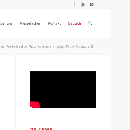
ber uns
Pressefächer
Kontakt
Deutsch
rator Pro-Serie auf der Photo+Adventure
/
Jackery_Photo+Adventure_23
PR NEWS