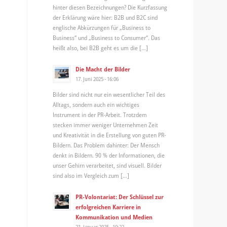
hinter diesen Bezeichnungen? Die Kurzfassung
der Erklärung wäre hier: B2B und B2C sind
englische Abkürzungen für „Business to
Business“ und „Business to Consumer“. Das
heißt also, bei B2B geht es um die […]
Die Macht der Bilder
17. Juni 2025 - 16:06
Bilder sind nicht nur ein wesentlicher Teil des
Alltags, sondern auch ein wichtiges
Instrument in der PR-Arbeit. Trotzdem
stecken immer weniger Unternehmen Zeit
und Kreativität in die Erstellung von guten PR-
Bildern. Das Problem dahinter: Der Mensch
denkt in Bildern. 90 % der Informationen, die
unser Gehirn verarbeitet, sind visuell. Bilder
sind also im Vergleich zum […]
PR-Volontariat: Der Schlüssel zur
erfolgreichen Karriere in
Kommunikation und Medien
21. Januar 2025 - 10:22