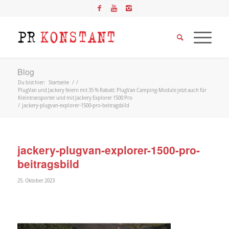
Blog
Du bist hier:
Startseite
/
/
PlugVan und Jackery feiern mit 35 % Rabatt: PlugVan Camping-Module jetzt auch für
Kleintransporter und mit Jackery Explorer 1500 Pro
/
jackery-plugvan-explorer-1500-pro-beitragsbild
jackery-plugvan-explorer-1500-pro-
beitragsbild
25. Oktober 2023