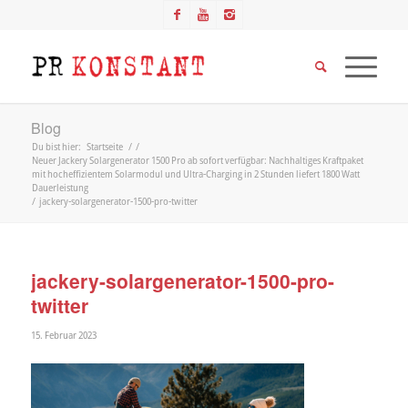
Blog
Du bist hier:
Startseite
/
/
Neuer Jackery Solargenerator 1500 Pro ab sofort verfügbar: Nachhaltiges Kraftpaket
mit hocheffizientem Solarmodul und Ultra-Charging in 2 Stunden liefert 1800 Watt
Dauerleistung
/
jackery-solargenerator-1500-pro-twitter
jackery-solargenerator-1500-pro-
twitter
15. Februar 2023