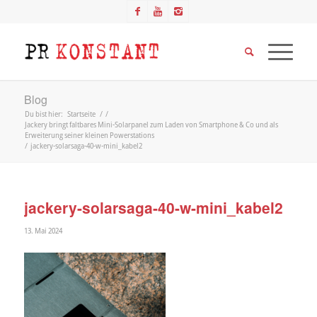
Blog
Du bist hier:
Startseite
/
/
Jackery bringt faltbares Mini-Solarpanel zum Laden von Smartphone & Co und als
Erweiterung seiner kleinen Powerstations
/
jackery-solarsaga-40-w-mini_kabel2
jackery-solarsaga-40-w-mini_kabel2
13. Mai 2024