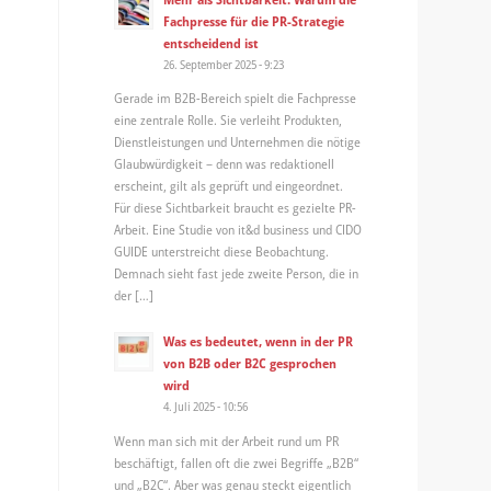
Fachpresse für die PR-Strategie
entscheidend ist
26. September 2025 - 9:23
Gerade im B2B-Bereich spielt die Fachpresse
eine zentrale Rolle. Sie verleiht Produkten,
Dienstleistungen und Unternehmen die nötige
Glaubwürdigkeit – denn was redaktionell
erscheint, gilt als geprüft und eingeordnet.
Für diese Sichtbarkeit braucht es gezielte PR-
Arbeit. Eine Studie von it&d business und CIDO
GUIDE unterstreicht diese Beobachtung.
Demnach sieht fast jede zweite Person, die in
der […]
Was es bedeutet, wenn in der PR
von B2B oder B2C gesprochen
wird
4. Juli 2025 - 10:56
Wenn man sich mit der Arbeit rund um PR
beschäftigt, fallen oft die zwei Begriffe „B2B“
und „B2C“. Aber was genau steckt eigentlich