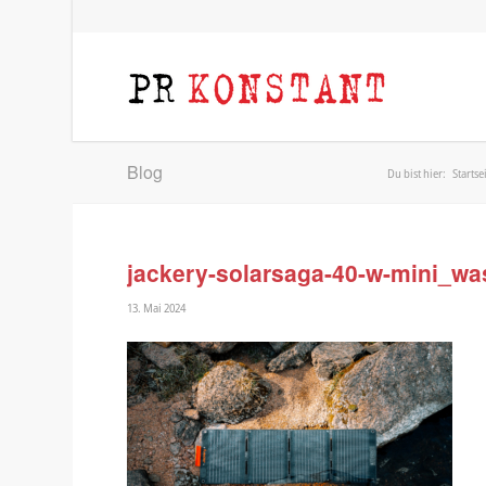
Blog
Du bist hier:
Startse
jackery-solarsaga-40-w-mini_wa
13. Mai 2024