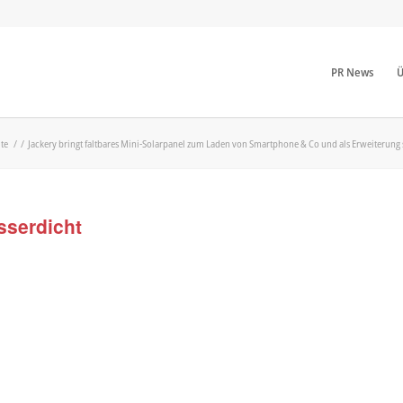
PR News
Ü
ite
/
/
Jackery bringt faltbares Mini-Solarpanel zum Laden von Smartphone & Co und als Erweiterung 
sserdicht