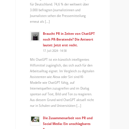
für Deutschland. 74,6 % der weltweit über
3.000 befragten Journalistinnen und
Journalisten sehen die Pressemitteilung
erneut als […]
Braucht PR in Zeiten von ChatGPT
noch PR-Beratende? Die Antwort
lautet: Jetzt erst recht.
17. Juli 2024 - 14:58
Mit ChatGPT ist ein künstlich intelligentes
Hilfsmittel zugänglich, das sich auch für den
Arbeitsalltag eignet. Im Vergleich zu digitalen
Assistenten wie Alexa oder Siri sind KI-
Modelle wie ChatGPT fähig, auf
Internetquellen zuzugreifen und im Dialog
spontan auf Text, Bild und Ton zu reagieren.
Aus diesem Grund wird ChatGPT aktuell nicht
nur in Schulen und Universitäten […]
Die Zusammenarbeit von PR und
Social Media: Ein unschlagbares