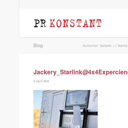
Blog
Du bist hier:
Startseite
/
/
Starlin
Jackery_Starlink@4x4Expercien
9. April 2024