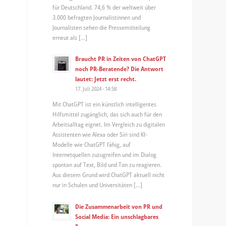
für Deutschland. 74,6 % der weltweit über
3.000 befragten Journalistinnen und
Journalisten sehen die Pressemitteilung
erneut als […]
Braucht PR in Zeiten von ChatGPT
noch PR-Beratende? Die Antwort
lautet: Jetzt erst recht.
17. Juli 2024 - 14:58
Mit ChatGPT ist ein künstlich intelligentes
Hilfsmittel zugänglich, das sich auch für den
Arbeitsalltag eignet. Im Vergleich zu digitalen
Assistenten wie Alexa oder Siri sind KI-
Modelle wie ChatGPT fähig, auf
Internetquellen zuzugreifen und im Dialog
spontan auf Text, Bild und Ton zu reagieren.
Aus diesem Grund wird ChatGPT aktuell nicht
nur in Schulen und Universitäten […]
Die Zusammenarbeit von PR und
Social Media: Ein unschlagbares