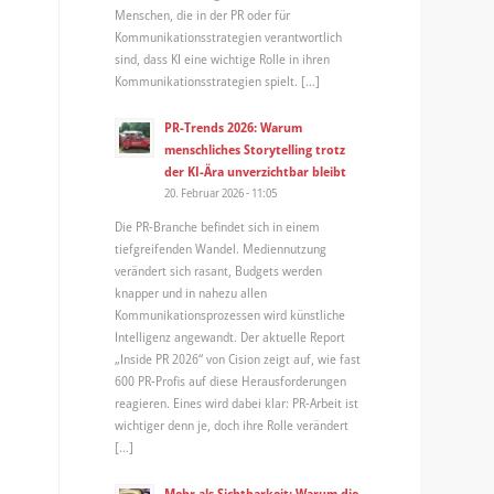
Menschen, die in der PR oder für
Kommunikationsstrategien verantwortlich
sind, dass KI eine wichtige Rolle in ihren
Kommunikationsstrategien spielt. […]
PR-Trends 2026: Warum
menschliches Storytelling trotz
der KI-Ära unverzichtbar bleibt
20. Februar 2026 - 11:05
Die PR-Branche befindet sich in einem
tiefgreifenden Wandel. Mediennutzung
verändert sich rasant, Budgets werden
knapper und in nahezu allen
Kommunikationsprozessen wird künstliche
Intelligenz angewandt. Der aktuelle Report
„Inside PR 2026“ von Cision zeigt auf, wie fast
600 PR-Profis auf diese Herausforderungen
reagieren. Eines wird dabei klar: PR-Arbeit ist
wichtiger denn je, doch ihre Rolle verändert
[…]
Mehr als Sichtbarkeit: Warum die