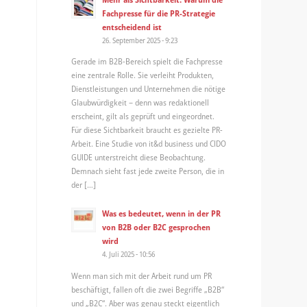
Fachpresse für die PR-Strategie
entscheidend ist
26. September 2025 - 9:23
Gerade im B2B-Bereich spielt die Fachpresse
eine zentrale Rolle. Sie verleiht Produkten,
Dienstleistungen und Unternehmen die nötige
Glaubwürdigkeit – denn was redaktionell
erscheint, gilt als geprüft und eingeordnet.
Für diese Sichtbarkeit braucht es gezielte PR-
Arbeit. Eine Studie von it&d business und CIDO
GUIDE unterstreicht diese Beobachtung.
Demnach sieht fast jede zweite Person, die in
der […]
Was es bedeutet, wenn in der PR
von B2B oder B2C gesprochen
wird
4. Juli 2025 - 10:56
Wenn man sich mit der Arbeit rund um PR
beschäftigt, fallen oft die zwei Begriffe „B2B“
und „B2C“. Aber was genau steckt eigentlich