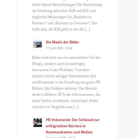
hinter diesen Bezeichnungen? Die Kurzfassung
der Erklärung wäre hier: B2B und B2C sind
englische Abkürzungen für „Business to
Business“ und „Business to Consumer“. Das
heißt also, bei B2B geht es um die […]
Die Macht der Bilder
17. Juni 2025 - 16:06
Bilder sind nicht nur ein wesentlicher Teil des
Alltags, sondern auch ein wichtiges
Instrument in der PR-Arbeit. Trotzdem
stecken immer weniger Unternehmen Zeit
und Kreativität in die Erstellung von guten PR-
Bildern. Das Problem dahinter: Der Mensch
denkt in Bildern. 90 % der Informationen, die
unser Gehirn verarbeitet, sind visuell. Bilder
sind also im Vergleich zum […]
PR-Volontariat: Der Schlüssel zur
erfolgreichen Karriere in
Kommunikation und Medien
21. Januar 2025 - 10:22