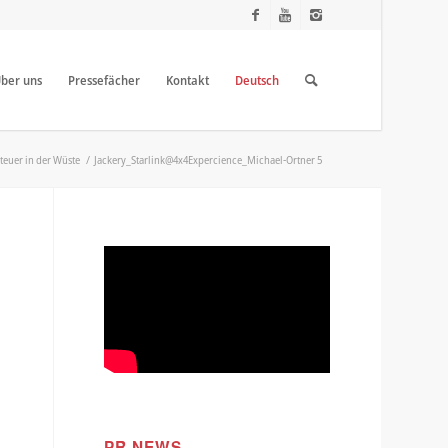
ber uns
Pressefächer
Kontakt
Deutsch
teuer in der Wüste
/
Jackery_Starlink@4x4Expercience_Michael-Ortner 5
PR NEWS