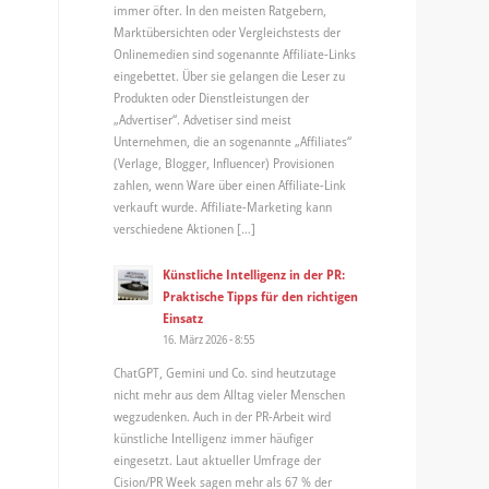
immer öfter. In den meisten Ratgebern,
Marktübersichten oder Vergleichstests der
Onlinemedien sind sogenannte Affiliate-Links
eingebettet. Über sie gelangen die Leser zu
Produkten oder Dienstleistungen der
„Advertiser“. Advetiser sind meist
Unternehmen, die an sogenannte „Affiliates“
(Verlage, Blogger, Influencer) Provisionen
zahlen, wenn Ware über einen Affiliate-Link
verkauft wurde. Affiliate-Marketing kann
verschiedene Aktionen […]
Künstliche Intelligenz in der PR:
Praktische Tipps für den richtigen
Einsatz
16. März 2026 - 8:55
ChatGPT, Gemini und Co. sind heutzutage
nicht mehr aus dem Alltag vieler Menschen
wegzudenken. Auch in der PR-Arbeit wird
künstliche Intelligenz immer häufiger
eingesetzt. Laut aktueller Umfrage der
Cision/PR Week sagen mehr als 67 % der