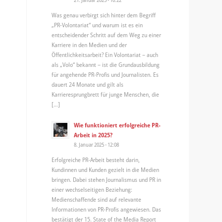
Was genau verbirgt sich hinter dem Begriff
„PR-Volontariat“ und warum ist es ein
entscheidender Schritt auf dem Weg zu einer
Karriere in den Medien und der
Öffentlichkeitsarbeit? Ein Volontariat – auch
als „Volo“ bekannt – ist die Grundausbildung
für angehende PR-Profis und Journalisten. Es
dauert 24 Monate und gilt als
Karrieresprungbrett für junge Menschen, die
[…]
Wie funktioniert erfolgreiche PR-
Arbeit in 2025?
8. Januar 2025 - 12:08
Erfolgreiche PR-Arbeit besteht darin,
Kundinnen und Kunden gezielt in die Medien
bringen. Dabei stehen Journalismus und PR in
einer wechselseitigen Beziehung:
Medienschaffende sind auf relevante
Informationen von PR-Profis angewiesen. Das
bestätigt der 15. State of the Media Report