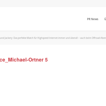
PR News
Ü
k und Jackery: Das perfekte Match für Highspeed-Internet immer und überall – auch beim Offroad-Aben
ce_Michael-Ortner 5