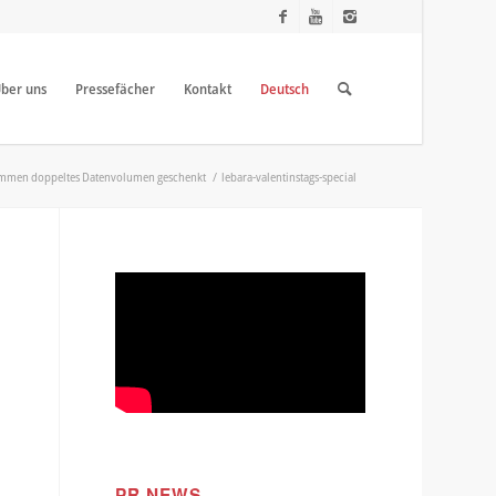
ber uns
Pressefächer
Kontakt
Deutsch
ekommen doppeltes Datenvolumen geschenkt
/
lebara-valentinstags-special
PR NEWS