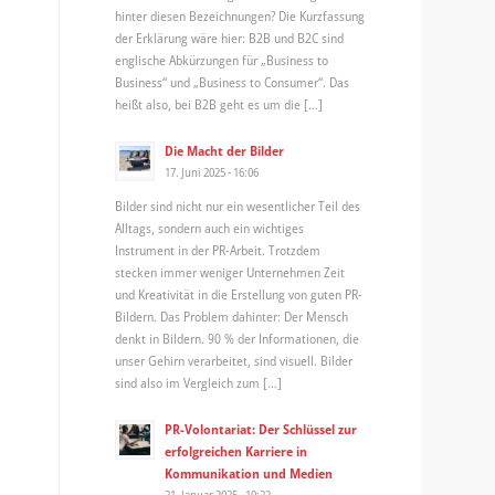
hinter diesen Bezeichnungen? Die Kurzfassung
der Erklärung wäre hier: B2B und B2C sind
englische Abkürzungen für „Business to
Business“ und „Business to Consumer“. Das
heißt also, bei B2B geht es um die […]
Die Macht der Bilder
17. Juni 2025 - 16:06
Bilder sind nicht nur ein wesentlicher Teil des
Alltags, sondern auch ein wichtiges
Instrument in der PR-Arbeit. Trotzdem
stecken immer weniger Unternehmen Zeit
und Kreativität in die Erstellung von guten PR-
Bildern. Das Problem dahinter: Der Mensch
denkt in Bildern. 90 % der Informationen, die
unser Gehirn verarbeitet, sind visuell. Bilder
sind also im Vergleich zum […]
PR-Volontariat: Der Schlüssel zur
erfolgreichen Karriere in
Kommunikation und Medien
21. Januar 2025 - 10:22