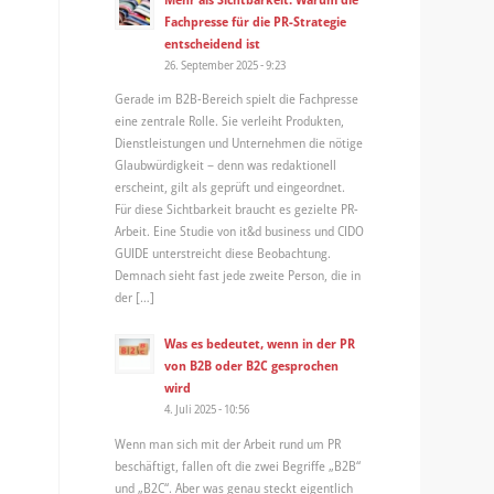
Fachpresse für die PR-Strategie
entscheidend ist
26. September 2025 - 9:23
Gerade im B2B-Bereich spielt die Fachpresse
eine zentrale Rolle. Sie verleiht Produkten,
Dienstleistungen und Unternehmen die nötige
Glaubwürdigkeit – denn was redaktionell
erscheint, gilt als geprüft und eingeordnet.
Für diese Sichtbarkeit braucht es gezielte PR-
Arbeit. Eine Studie von it&d business und CIDO
GUIDE unterstreicht diese Beobachtung.
Demnach sieht fast jede zweite Person, die in
der […]
Was es bedeutet, wenn in der PR
von B2B oder B2C gesprochen
wird
4. Juli 2025 - 10:56
Wenn man sich mit der Arbeit rund um PR
beschäftigt, fallen oft die zwei Begriffe „B2B“
und „B2C“. Aber was genau steckt eigentlich