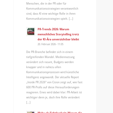
Menschen, die in der PR oder für
Kommunikationsstrategien verantwortlich
sind, dass KI eine wichtige Rolle in ihren
Kommunikationsstrategien spielt. […]
PR-Trends 2026: Warum
menschliches Storytelling trotz
der KI-Ära unverzichtbar bleibt
20. Februar 2026 - 11:05
Die PR-Branche befindet sich in einem
tiefgreifenden Wandel. Mediennutzung
verändert sich rasant, Budgets werden
knapper und in nahezu allen
Kommunikationsprozessen wird künstliche
Intelligenz angewandt. Der aktuelle Report
„Inside PR 2026“ von Cision zeigt auf, wie fast
600 PR-Profis auf diese Herausforderungen
reagieren. Eines wird dabei klar: PR-Arbeit ist
wichtiger denn je, doch ihre Rolle verändert
[…]
Mehr als Sichtbarkeit: Warum die