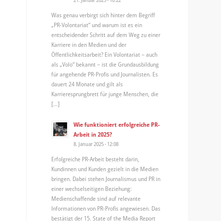
Was genau verbirgt sich hinter dem Begriff
„PR-Volontariat“ und warum ist es ein
entscheidender Schritt auf dem Weg zu einer
Karriere in den Medien und der
Öffentlichkeitsarbeit? Ein Volontariat – auch
als „Volo“ bekannt – ist die Grundausbildung
für angehende PR-Profis und Journalisten. Es
dauert 24 Monate und gilt als
Karrieresprungbrett für junge Menschen, die
[…]
Wie funktioniert erfolgreiche PR-
Arbeit in 2025?
8. Januar 2025 - 12:08
Erfolgreiche PR-Arbeit besteht darin,
Kundinnen und Kunden gezielt in die Medien
bringen. Dabei stehen Journalismus und PR in
einer wechselseitigen Beziehung:
Medienschaffende sind auf relevante
Informationen von PR-Profis angewiesen. Das
bestätigt der 15. State of the Media Report