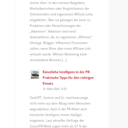
immer öfter. In den meisten Ratgebern,
Marktübersichten oder Vergleichstests der
Onlinemedien sind sogenannte Affiliate-Links
eingebettet. Über sie gelangen die Leser zu
Produkten oder Dienstleistungen der
„Advertiser“. Advetiser sind meist
Unternehmen, die an sogenannte „Affiliates“
(Verlage, Blogger, Influencer) Provisionen
zahlen, wenn Ware über einen Affiliate-Link
verkauft wurde. Affiliate-Marketing kann
verschiedene Aktionen […]
Künstliche Intelligenz in der PR:
Praktische Tipps für den richtigen
Einsatz
16. März 2026 - 8:55
ChatGPT, Gemini und Co. sind heutzutage
nicht mehr aus dem Alltag vieler Menschen
wegzudenken. Auch in der PR-Arbeit wird
künstliche Intelligenz immer häufiger
eingesetzt. Laut aktueller Umfrage der
Cision/PR Week sagen mehr als 67 % der