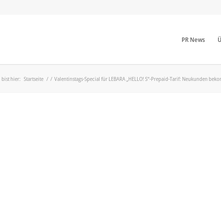
PR News
Ü
 bist hier:
Startseite
/
/
Valentinstags-Special für LEBARA „HELLO! S“-Prepaid-Tarif: Neukunden b