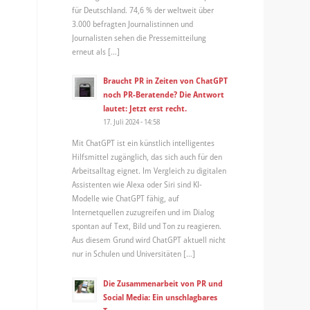
für Deutschland. 74,6 % der weltweit über
3.000 befragten Journalistinnen und
Journalisten sehen die Pressemitteilung
erneut als […]
Braucht PR in Zeiten von ChatGPT
noch PR-Beratende? Die Antwort
lautet: Jetzt erst recht.
17. Juli 2024 - 14:58
Mit ChatGPT ist ein künstlich intelligentes
Hilfsmittel zugänglich, das sich auch für den
Arbeitsalltag eignet. Im Vergleich zu digitalen
Assistenten wie Alexa oder Siri sind KI-
Modelle wie ChatGPT fähig, auf
Internetquellen zuzugreifen und im Dialog
spontan auf Text, Bild und Ton zu reagieren.
Aus diesem Grund wird ChatGPT aktuell nicht
nur in Schulen und Universitäten […]
Die Zusammenarbeit von PR und
Social Media: Ein unschlagbares