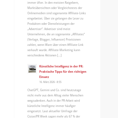
immer öfter. In den meisten Ratgebern,
Marktübersichten oder Vergleichstests der
Onlinemedien sind sogenannte Affiliate-Links
eingebettet. Über sie gelangen die Leser zu
Produkten oder Dienstleistungen der
„Advertiser“. Advetiser sind meist
Unternehmen, die an sogenannte „Affiliates“
(Verlage, Blogger, Influencer) Provisionen
zahlen, wenn Ware über einen Affiliate-Link
verkauft wurde. Affiliate-Marketing kann
verschiedene Aktionen […]
Künstliche Intelligenz in der PR:
Praktische Tipps für den richtigen
Einsatz
16. März 2026 - 8:55
ChatGPT, Gemini und Co. sind heutzutage
nicht mehr aus dem Alltag vieler Menschen
wegzudenken. Auch in der PR-Arbeit wird
künstliche Intelligenz immer häufiger
eingesetzt. Laut aktueller Umfrage der
Cision/PR Week sagen mehr als 67 % der