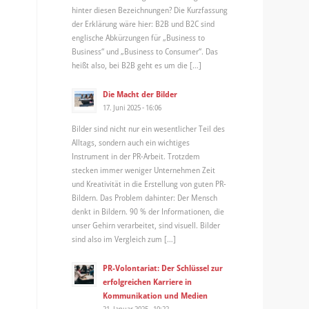
hinter diesen Bezeichnungen? Die Kurzfassung
der Erklärung wäre hier: B2B und B2C sind
englische Abkürzungen für „Business to
Business“ und „Business to Consumer“. Das
heißt also, bei B2B geht es um die […]
Die Macht der Bilder
17. Juni 2025 - 16:06
Bilder sind nicht nur ein wesentlicher Teil des
Alltags, sondern auch ein wichtiges
Instrument in der PR-Arbeit. Trotzdem
stecken immer weniger Unternehmen Zeit
und Kreativität in die Erstellung von guten PR-
Bildern. Das Problem dahinter: Der Mensch
denkt in Bildern. 90 % der Informationen, die
unser Gehirn verarbeitet, sind visuell. Bilder
sind also im Vergleich zum […]
PR-Volontariat: Der Schlüssel zur
erfolgreichen Karriere in
Kommunikation und Medien
21. Januar 2025 - 10:22