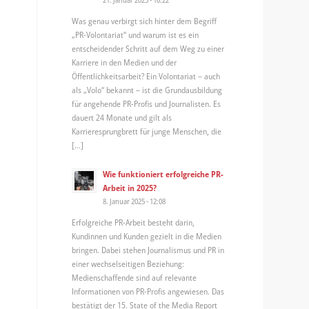
Was genau verbirgt sich hinter dem Begriff
„PR-Volontariat“ und warum ist es ein
entscheidender Schritt auf dem Weg zu einer
Karriere in den Medien und der
Öffentlichkeitsarbeit? Ein Volontariat – auch
als „Volo“ bekannt – ist die Grundausbildung
für angehende PR-Profis und Journalisten. Es
dauert 24 Monate und gilt als
Karrieresprungbrett für junge Menschen, die
[…]
Wie funktioniert erfolgreiche PR-
Arbeit in 2025?
8. Januar 2025 - 12:08
Erfolgreiche PR-Arbeit besteht darin,
Kundinnen und Kunden gezielt in die Medien
bringen. Dabei stehen Journalismus und PR in
einer wechselseitigen Beziehung:
Medienschaffende sind auf relevante
Informationen von PR-Profis angewiesen. Das
bestätigt der 15. State of the Media Report