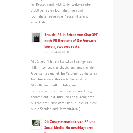
für Deutschland. 74,6 % der weltweit über
3.000 befragten Journalistinnen und
Journalisten sehen die Pressemitteilung
erneut als […]
Braucht PR in Zeiten von ChatGPT
noch PR-Beratende? Die Antwort
lautet: Jetzt erst recht.
17. Juli 2024 - 14:58
Mit ChatGPT ist ein künstlich intelligentes
Hilfsmittel zugänglich, das sich auch für den
Arbeitsalltag eignet. Im Vergleich zu digitalen
Assistenten wie Alexa oder Siri sind KI-
Modelle wie ChatGPT fähig, auf
Internetquellen zuzugreifen und im Dialog
spontan auf Text, Bild und Ton zu reagieren.
Aus diesem Grund wird ChatGPT aktuell nicht
nur in Schulen und Universitäten […]
Die Zusammenarbeit von PR und
Social Media: Ein unschlagbares