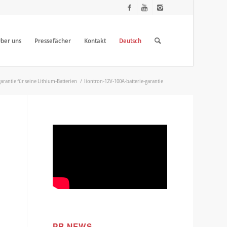
ber uns
Pressefächer
Kontakt
Deutsch
rantie für seine Lithium-Batterien
/
liontron-12V-100A-batterie-garantie
PR NEWS