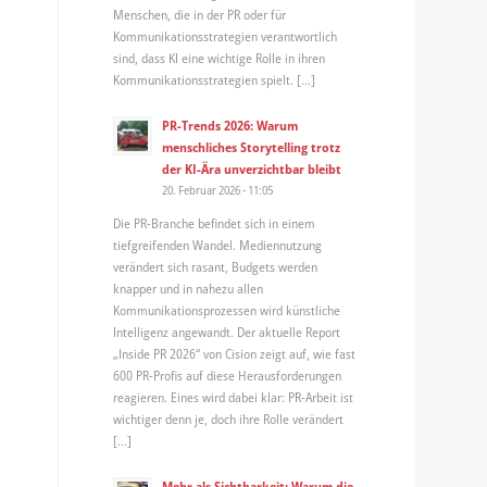
Menschen, die in der PR oder für
Kommunikationsstrategien verantwortlich
sind, dass KI eine wichtige Rolle in ihren
Kommunikationsstrategien spielt. […]
PR-Trends 2026: Warum
menschliches Storytelling trotz
der KI-Ära unverzichtbar bleibt
20. Februar 2026 - 11:05
Die PR-Branche befindet sich in einem
tiefgreifenden Wandel. Mediennutzung
verändert sich rasant, Budgets werden
knapper und in nahezu allen
Kommunikationsprozessen wird künstliche
Intelligenz angewandt. Der aktuelle Report
„Inside PR 2026“ von Cision zeigt auf, wie fast
600 PR-Profis auf diese Herausforderungen
reagieren. Eines wird dabei klar: PR-Arbeit ist
wichtiger denn je, doch ihre Rolle verändert
[…]
Mehr als Sichtbarkeit: Warum die