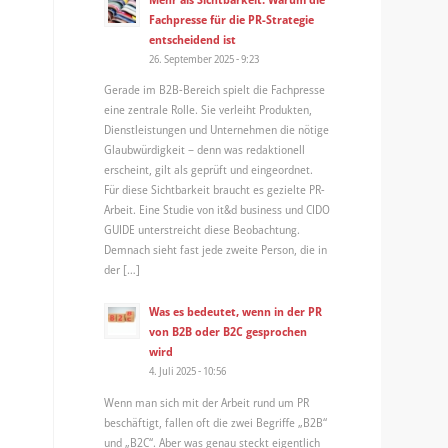
Fachpresse für die PR-Strategie
entscheidend ist
26. September 2025 - 9:23
Gerade im B2B-Bereich spielt die Fachpresse
eine zentrale Rolle. Sie verleiht Produkten,
Dienstleistungen und Unternehmen die nötige
Glaubwürdigkeit – denn was redaktionell
erscheint, gilt als geprüft und eingeordnet.
Für diese Sichtbarkeit braucht es gezielte PR-
Arbeit. Eine Studie von it&d business und CIDO
GUIDE unterstreicht diese Beobachtung.
Demnach sieht fast jede zweite Person, die in
der […]
Was es bedeutet, wenn in der PR
von B2B oder B2C gesprochen
wird
4. Juli 2025 - 10:56
Wenn man sich mit der Arbeit rund um PR
beschäftigt, fallen oft die zwei Begriffe „B2B“
und „B2C“. Aber was genau steckt eigentlich