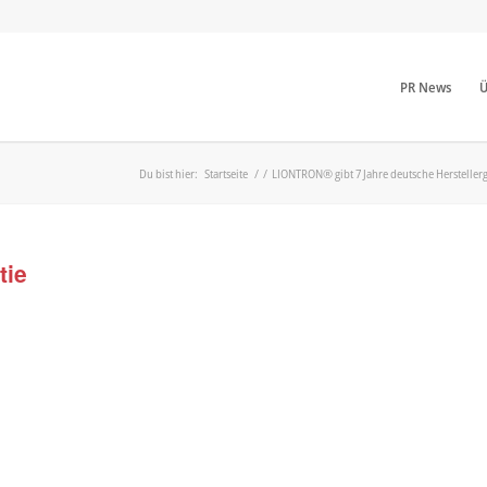
PR News
Ü
Du bist hier:
Startseite
/
/
LIONTRON® gibt 7 Jahre deutsche Herstellerga
tie